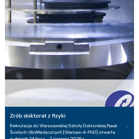
Zrób doktorat z fizyki
Rekrutacja do Warszawskiej Szkoły Doktorskiej Nauk
Ścisłych i BioMedycznych [Warsaw-4-PhD] otwarta
w dniach 24 lipca – 7 sierpnia 2026 r.