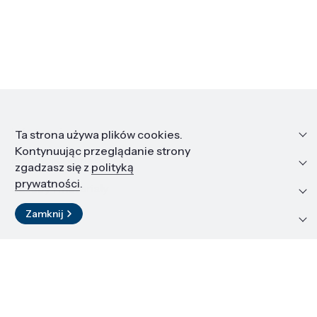
Informacje
Ta strona używa plików cookies.
Kontynuując przeglądanie strony
Edukacja i kariera
zgadzasz się z
polityką
prywatności
.
Zasoby i materiały
Zamknij
Kontakt
LinkedIn
© 2026 Instytut Wysokich Ciśnień PAN