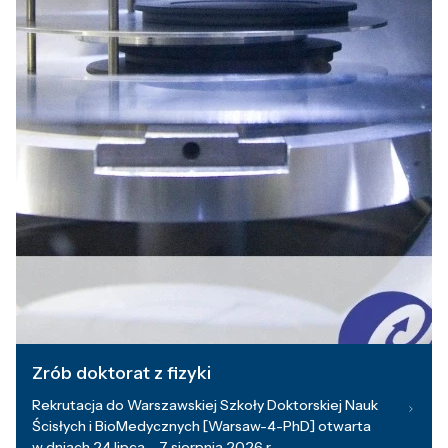
Zrób doktorat z fizyki
Rekrutacja do Warszawskiej Szkoły Doktorskiej Nauk
Ścisłych i BioMedycznych [Warsaw-4-PhD] otwarta
w dniach 24 lipca – 7 sierpnia 2026 r.