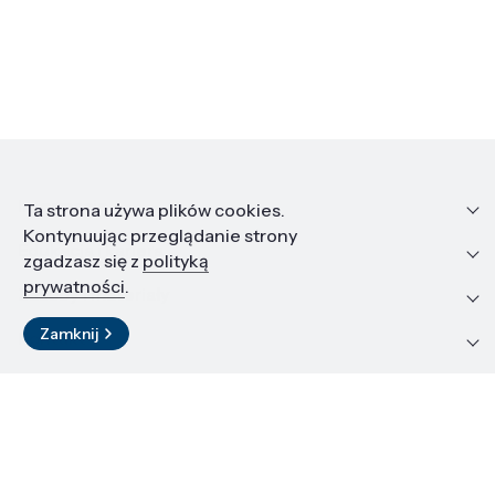
Informacje
Ta strona używa plików cookies.
Kontynuując przeglądanie strony
Edukacja i kariera
zgadzasz się z
polityką
prywatności
.
Zasoby i materiały
Zamknij
Kontakt
LinkedIn
© 2026 Instytut Wysokich Ciśnień PAN