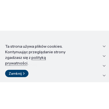
Informacje
Ta strona używa plików cookies.
Kontynuując przeglądanie strony
Edukacja i kariera
zgadzasz się z
polityką
prywatności
.
Zasoby i materiały
Zamknij
Kontakt
LinkedIn
© 2026 Instytut Wysokich Ciśnień PAN