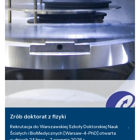
Zrób doktorat z fizyki
Rekrutacja do Warszawskiej Szkoły Doktorskiej Nauk
Ścisłych i BioMedycznych [Warsaw-4-PhD] otwarta
w dniach 24 lipca – 7 sierpnia 2026 r.