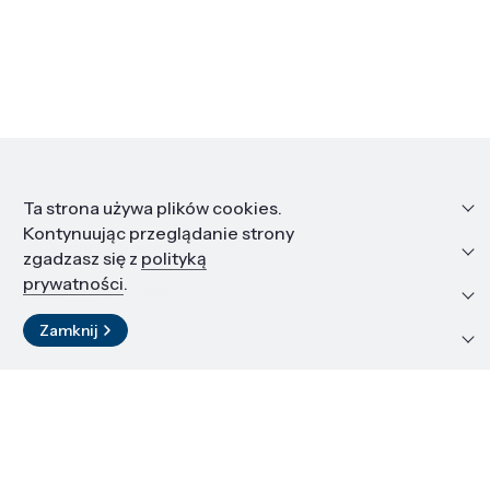
Informacje
Ta strona używa plików cookies.
Kontynuując przeglądanie strony
Edukacja i kariera
zgadzasz się z
polityką
prywatności
.
Zasoby i materiały
Zamknij
Kontakt
LinkedIn
© 2026 Instytut Wysokich Ciśnień PAN