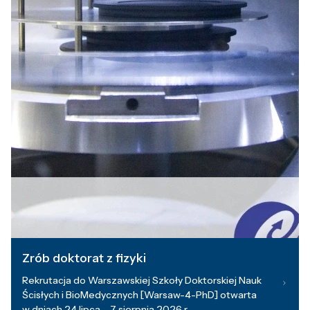
Zrób doktorat z fizyki
Rekrutacja do Warszawskiej Szkoły Doktorskiej Nauk
Ścisłych i BioMedycznych [Warsaw-4-PhD] otwarta
w dniach 24 lipca – 7 sierpnia 2026 r.