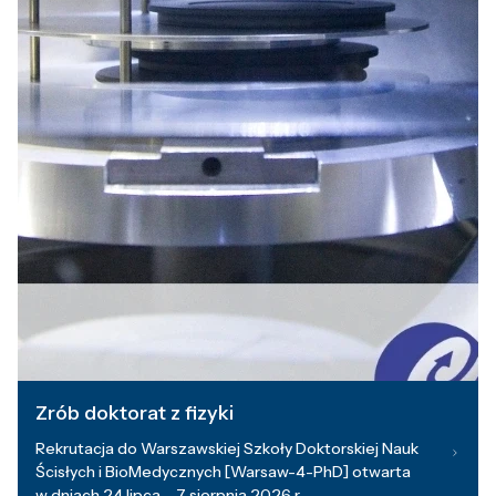
Zrób doktorat z fizyki
Rekrutacja do Warszawskiej Szkoły Doktorskiej Nauk
Ścisłych i BioMedycznych [Warsaw-4-PhD] otwarta
w dniach 24 lipca – 7 sierpnia 2026 r.