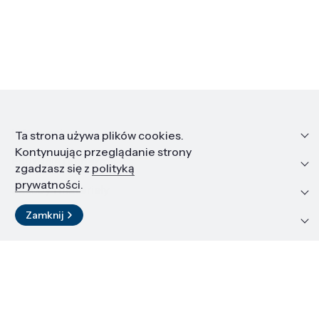
Informacje
Ta strona używa plików cookies.
Kontynuując przeglądanie strony
Edukacja i kariera
zgadzasz się z
polityką
prywatności
.
Zasoby i materiały
Zamknij
Kontakt
LinkedIn
© 2026 Instytut Wysokich Ciśnień PAN