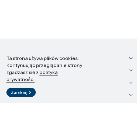
Informacje
Ta strona używa plików cookies.
Kontynuując przeglądanie strony
Edukacja i kariera
zgadzasz się z
polityką
prywatności
.
Zasoby i materiały
Zamknij
Kontakt
LinkedIn
© 2026 Instytut Wysokich Ciśnień PAN