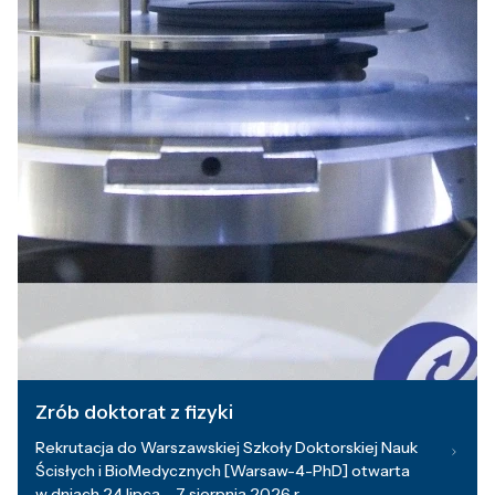
Zrób doktorat z fizyki
Rekrutacja do Warszawskiej Szkoły Doktorskiej Nauk
Ścisłych i BioMedycznych [Warsaw-4-PhD] otwarta
w dniach 24 lipca – 7 sierpnia 2026 r.