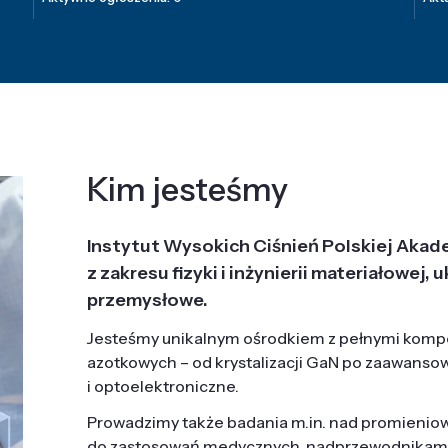
Kim jesteśmy
Instytut Wysokich Ciśnień Polskiej Akad
z zakresu fizyki i inżynierii materiałowe
przemysłowe.
Jesteśmy unikalnym ośrodkiem z pełnymi komp
azotkowych – od krystalizacji GaN po zaawanso
i optoelektroniczne.
Prowadzimy także badania m.in. nad promieni
do zastosowań medycznych, nadprzewodnikami, 