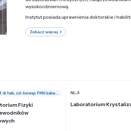
wysokociśnieniową.
Instytut posiada uprawnienia doktorskie i habili
Zobacz więcej
NL-3
prof. dr hab., czł. koresp. PAN Izabella Grzegory
Laboratorium Krystaliza
torium Fizyki
zewodników
owych