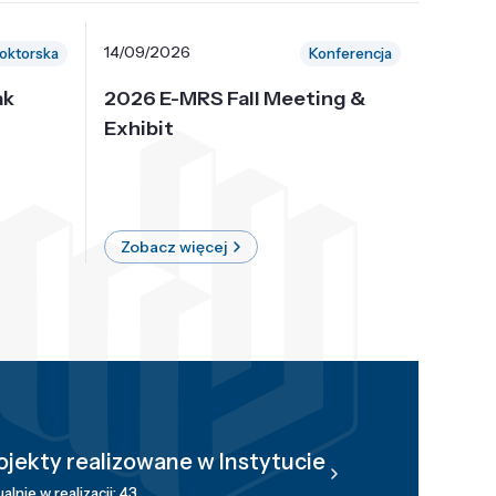
14/09/2026
30/10/
oktorska
Konferencja
ak
2026 E-MRS Fall Meeting &
5th P
Exhibit
Intern
on Sof
where 
Zobacz więcej
Zobac
ojekty realizowane w Instytucie
alnie w realizacji: 43