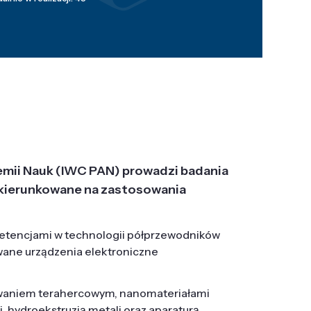
emii Nauk (IWC PAN) prowadzi badania
j, ukierunkowane na zastosowania
etencjami w technologii półprzewodników
wane urządzenia elektroniczne
owaniem terahercowym, nanomateriałami
hydroekstruzją metali oraz aparaturą