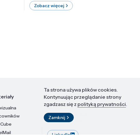
Zobacz więcej
Zobac
Ta strona używa plików cookies.
eriały
Kontakt
Kontynuując przeglądanie strony
zgadzasz się z
polityką prywatności
.
wizualna
Instytut Wysokich Ciśnień PAN
ul. Sokołowska 29/37
acowników
Zamknij
01-142 Warszawa
dCube
elMail
LinkedIn