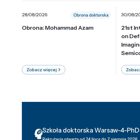
28/08/2026
30/08/2
Obrona doktorska
Obrona: Mohammad Azam
21st I
on Def
Imagin
Semico
Zobacz więcej
Zobacz
Szkoła doktorska Warsaw-4-PhD
Rekrutacja otwarta od 24 lipca do 7 sierpnia 2026