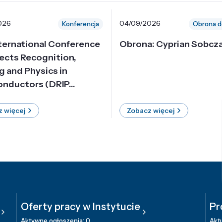
026
04/09/2026
Konferencja
Obrona d
nternational Conference
Obrona: Cyprian Sobcz
ects Recognition,
g and Physics in
nductors (DRIP...
 więcej
Zobacz więcej
Oferty pracy w Instytucie
Pr
Aktywne ogłoszenia: 0
Aktu