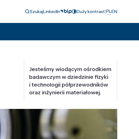
|
PL
Szukaj
LinkedIn
Duży kontrast
EN
Jesteśmy wiodącym ośrodkiem
badawczym w dziedzinie fizyki
i technologii półprzewodników
oraz inżynierii materiałowej.