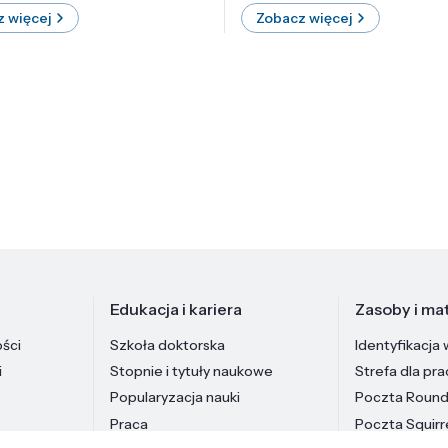
 więcej
Zobacz więcej
Edukacja i kariera
Zasoby i mat
ości
Szkoła doktorska
Identyfikacja 
i
Stopnie i tytuły naukowe
Strefa dla pr
Popularyzacja nauki
Poczta Roun
Praca
Poczta Squirr