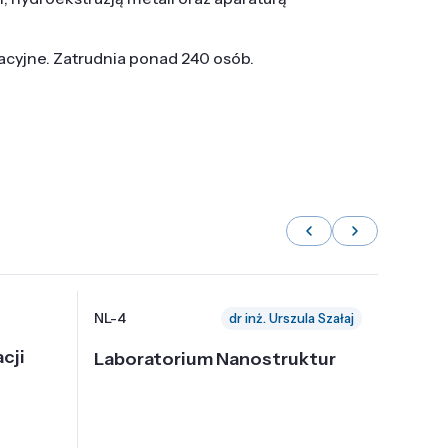
tacyjne. Zatrudnia ponad 240 osób.
NL-4
NL-6
dr inż. Urszula Szałaj
cji
Laboratorium Nanostruktur
Labor
Nadp
i Tec