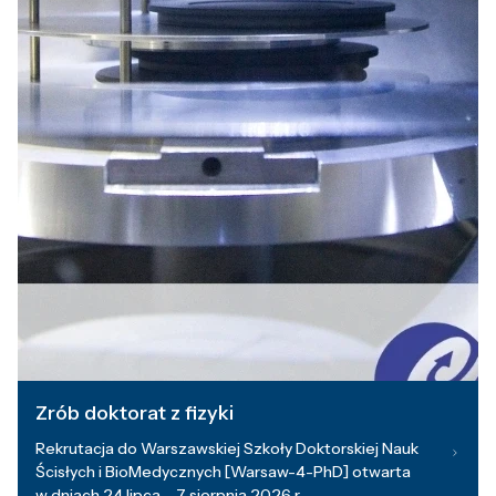
Zrób doktorat z fizyki
Rekrutacja do Warszawskiej Szkoły Doktorskiej Nauk
Ścisłych i BioMedycznych [Warsaw-4-PhD] otwarta
w dniach 24 lipca – 7 sierpnia 2026 r.