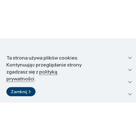
Informacje
Ta strona używa plików cookies.
Kontynuując przeglądanie strony
Edukacja i kariera
zgadzasz się z
polityką
prywatności
.
Zasoby i materiały
Zamknij
Kontakt
LinkedIn
© 2026 Instytut Wysokich Ciśnień PAN