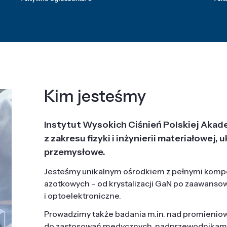
Kim jesteśmy
Instytut Wysokich Ciśnień Polskiej Akad
z zakresu fizyki i inżynierii materiałowe
przemysłowe.
Jesteśmy unikalnym ośrodkiem z pełnymi komp
azotkowych – od krystalizacji GaN po zaawanso
i optoelektroniczne.
Prowadzimy także badania m.in. nad promieni
do zastosowań medycznych, nadprzewodnikami, 