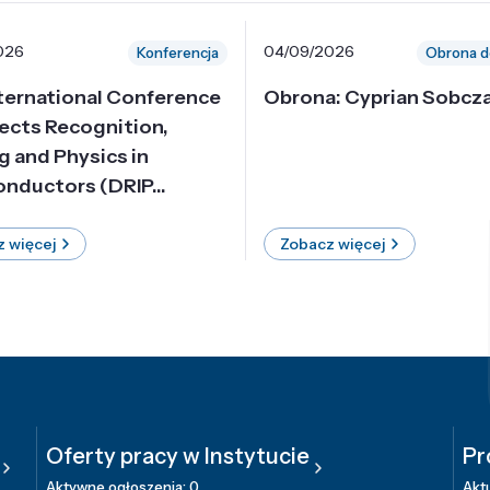
026
04/09/2026
Konferencja
Obrona d
nternational Conference
Obrona: Cyprian Sobcz
ects Recognition,
g and Physics in
nductors (DRIP...
 więcej
Zobacz więcej
Oferty pracy w Instytucie
Pr
Aktywne ogłoszenia: 0
Aktu