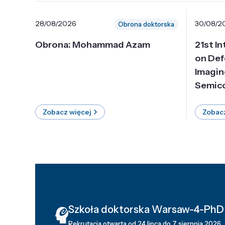
28/08/2026
30/08/2
Obrona doktorska
Obrona: Mohammad Azam
21st I
on Def
Imagin
Semico
Zobacz więcej
Zobacz
Szkoła doktorska Warsaw-4-PhD
Rekrutacja otwarta od 24 lipca do 7 sierpnia 2026