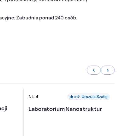
tacyjne. Zatrudnia ponad 240 osób.
NL-4
NL-6
dr inż. Urszula Szałaj
cji
Laboratorium Nanostruktur
Labor
Nadp
i Tec