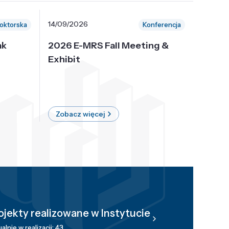
14/09/2026
30/10/
oktorska
Konferencja
ak
2026 E-MRS Fall Meeting &
5th P
Exhibit
Intern
on Sof
where 
Zobacz więcej
Zobac
ojekty realizowane w Instytucie
alnie w realizacji: 43