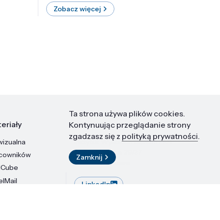
Zobacz więcej
Zobac
Ta strona używa plików cookies.
eriały
Kontakt
Kontynuując przeglądanie strony
zgadzasz się z
polityką prywatności
.
wizualna
Instytut Wysokich Ciśnień PAN
ul. Sokołowska 29/37
acowników
Zamknij
01-142 Warszawa
dCube
elMail
LinkedIn
stytutu