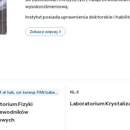
wysokociśnieniową.
Instytut posiada uprawnienia doktorskie i habili
Zobacz więcej
NL-3
prof. dr hab., czł. koresp. PAN Izabella Grzegory
Laboratorium Krystaliza
torium Fizyki
zewodników
owych