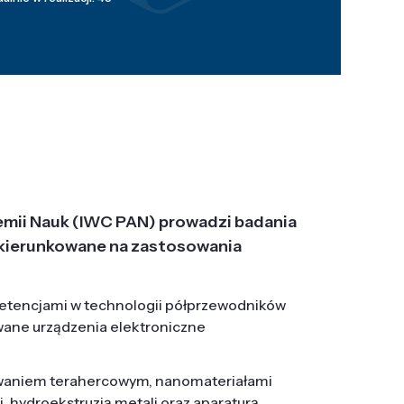
emii Nauk (IWC PAN) prowadzi badania
j, ukierunkowane na zastosowania
etencjami w technologii półprzewodników
wane urządzenia elektroniczne
owaniem terahercowym, nanomateriałami
hydroekstruzją metali oraz aparaturą