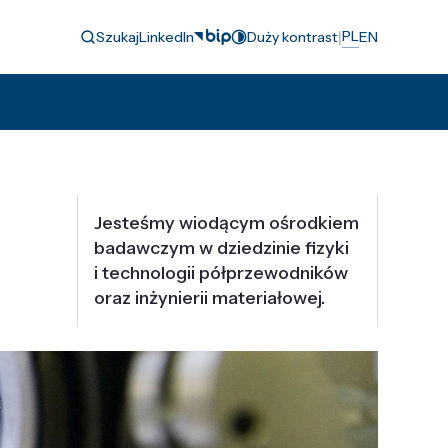
|
PL
Szukaj
LinkedIn
Duży kontrast
EN
Jesteśmy wiodącym ośrodkiem
badawczym w dziedzinie fizyki
i technologii półprzewodników
oraz inżynierii materiałowej.