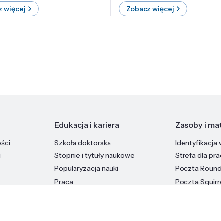
 więcej
Zobacz więcej
Edukacja i kariera
Zasoby i mat
ości
Szkoła doktorska
Identyfikacja 
i
Stopnie i tytuły naukowe
Strefa dla pr
Popularyzacja nauki
Poczta Roun
Praca
Poczta Squirr
Pracownicy In