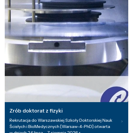
Zrób doktorat z fizyki
Rekrutacja do Warszawskiej Szkoły Doktorskiej Nauk
Ścisłych i BioMedycznych [Warsaw-4-PhD] otwarta
w dniach 24 lipca – 7 sierpnia 2026 r.