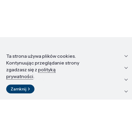
Informacje
Ta strona używa plików cookies.
Kontynuując przeglądanie strony
Edukacja i kariera
zgadzasz się z
polityką
prywatności
.
Zasoby i materiały
Zamknij
Kontakt
LinkedIn
© 2026 Instytut Wysokich Ciśnień PAN