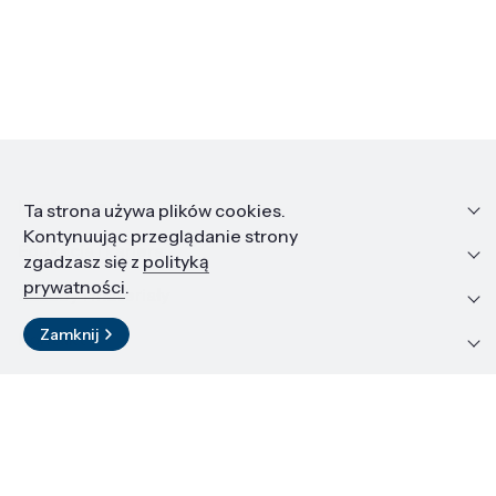
Informacje
Ta strona używa plików cookies.
Kontynuując przeglądanie strony
Edukacja i kariera
zgadzasz się z
polityką
prywatności
.
Zasoby i materiały
Zamknij
Kontakt
LinkedIn
© 2026 Instytut Wysokich Ciśnień PAN