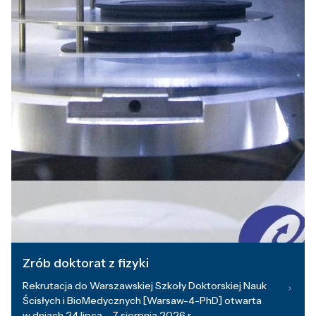
Zrób doktorat z fizyki
Rekrutacja do Warszawskiej Szkoły Doktorskiej Nauk
Ścisłych i BioMedycznych [Warsaw-4-PhD] otwarta
w dniach 24 lipca – 7 sierpnia 2026 r.