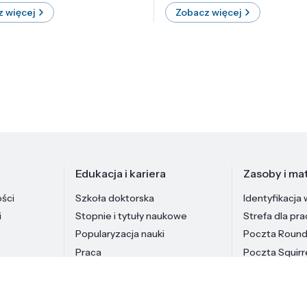
 więcej
Zobacz więcej
Edukacja i kariera
Zasoby i mat
ości
Szkoła doktorska
Identyfikacja 
i
Stopnie i tytuły naukowe
Strefa dla pr
Popularyzacja nauki
Poczta Roun
Praca
Poczta Squirr
Pracownicy In