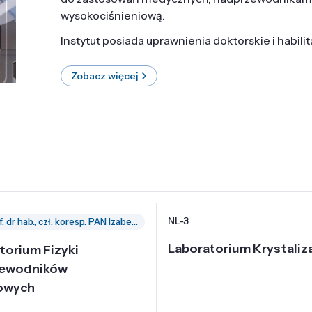
wysokociśnieniową.
Instytut posiada uprawnienia doktorskie i habili
Zobacz więcej
NL-3
prof. dr hab., czł. koresp. PAN Izabella Grzegory
Laboratorium Krystaliza
torium Fizyki
zewodników
owych