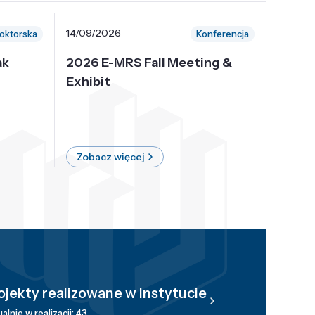
14/09/2026
30/10/
oktorska
Konferencja
ak
2026 E-MRS Fall Meeting &
5th P
Exhibit
Intern
on Sof
where 
Zobacz więcej
Zobac
ojekty realizowane w Instytucie
alnie w realizacji: 43