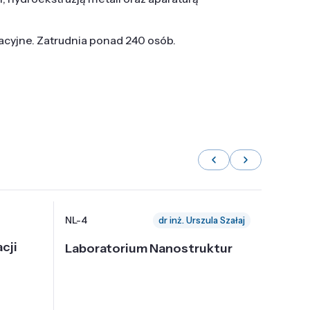
tacyjne. Zatrudnia ponad 240 osób.
NL-4
NL-6
dr inż. Urszula Szałaj
cji
Laboratorium Nanostruktur
Labor
Nadp
i Tec