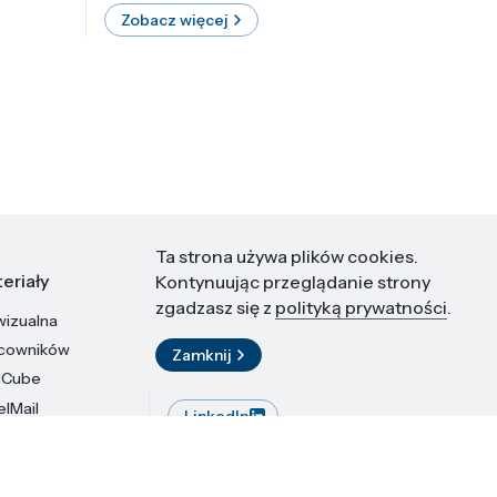
Zobacz więcej
Zobac
Ta strona używa plików cookies.
eriały
Kontakt
Kontynuując przeglądanie strony
zgadzasz się z
polityką prywatności
.
wizualna
Instytut Wysokich Ciśnień PAN
ul. Sokołowska 29/37
acowników
Zamknij
01-142 Warszawa
dCube
elMail
LinkedIn
stytutu