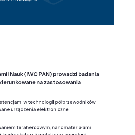
emii Nauk (IWC PAN) prowadzi badania
j, ukierunkowane na zastosowania
etencjami w technologii półprzewodników
wane urządzenia elektroniczne
owaniem terahercowym, nanomateriałami
hydroekstruzją metali oraz aparaturą