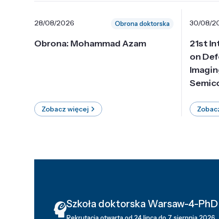
28/08/2026
30/08/2
Obrona doktorska
Obrona: Mohammad Azam
21st I
on Def
Imagin
Semico
Zobacz więcej
Zobacz
Szkoła doktorska Warsaw-4-PhD
Rekrutacja otwarta od 24 lipca do 7 sierpnia 2026