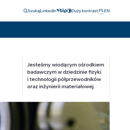
|
PL
Szukaj
LinkedIn
Duży kontrast
EN
Jesteśmy wiodącym ośrodkiem
badawczym w dziedzinie fizyki
i technologii półprzewodników
oraz inżynierii materiałowej.