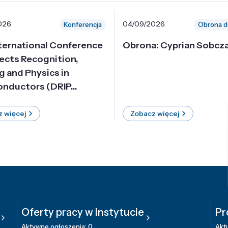
026
04/09/2026
Konferencja
Obrona d
nternational Conference
Obrona: Cyprian Sobcz
ects Recognition,
g and Physics in
nductors (DRIP...
 więcej
Zobacz więcej
Oferty pracy w Instytucie
Pr
Aktywne ogłoszenia: 0
Aktu