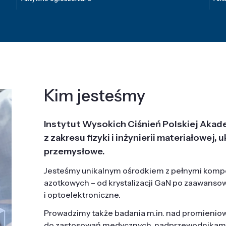
Kim jesteśmy
Instytut Wysokich Ciśnień Polskiej Akad
z zakresu fizyki i inżynierii materiałowe
przemysłowe.
Jesteśmy unikalnym ośrodkiem z pełnymi komp
azotkowych – od krystalizacji GaN po zaawanso
i optoelektroniczne.
Prowadzimy także badania m.in. nad promieni
do zastosowań medycznych, nadprzewodnikami, 