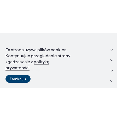
Informacje
Ta strona używa plików cookies.
Kontynuując przeglądanie strony
Edukacja i kariera
zgadzasz się z
polityką
prywatności
.
Zasoby i materiały
Zamknij
Kontakt
LinkedIn
© 2026 Instytut Wysokich Ciśnień PAN