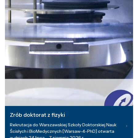
Zrób doktorat z fizyki
Rekrutacja do Warszawskiej Szkoły Doktorskiej Nauk
Ścisłych i BioMedycznych [Warsaw-4-PhD] otwarta
w dniach 24 lipca – 7 sierpnia 2026 r.