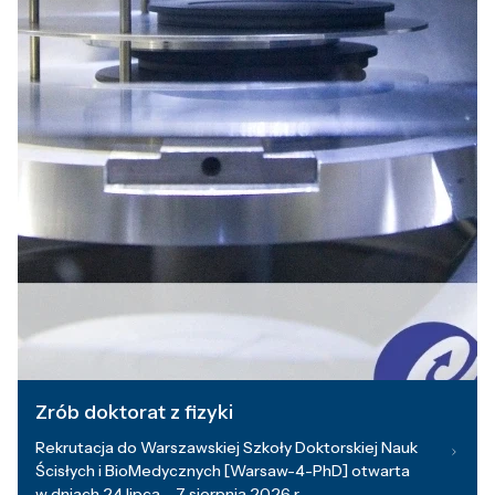
Zrób doktorat z fizyki
Rekrutacja do Warszawskiej Szkoły Doktorskiej Nauk
Ścisłych i BioMedycznych [Warsaw-4-PhD] otwarta
w dniach 24 lipca – 7 sierpnia 2026 r.