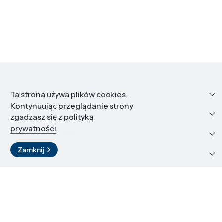
Informacje
Ta strona używa plików cookies.
Kontynuując przeglądanie strony
Edukacja i kariera
zgadzasz się z
polityką
prywatności
.
Zasoby i materiały
Zamknij
Kontakt
LinkedIn
© 2026 Instytut Wysokich Ciśnień PAN