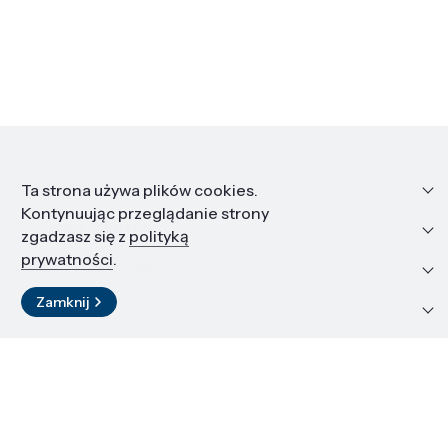
Informacje
Ta strona używa plików cookies.
Kontynuując przeglądanie strony
Edukacja i kariera
zgadzasz się z
polityką
prywatności
.
Zasoby i materiały
Zamknij
Kontakt
LinkedIn
© 2026 Instytut Wysokich Ciśnień PAN