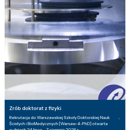
Zrób doktorat z fizyki
Rekrutacja do Warszawskiej Szkoły Doktorskiej Nauk
Ścisłych i BioMedycznych [Warsaw-4-PhD] otwarta
w dniach 24 lipca – 7 sierpnia 2026 r.