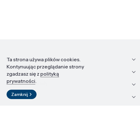
Informacje
Ta strona używa plików cookies.
Kontynuując przeglądanie strony
Edukacja i kariera
zgadzasz się z
polityką
prywatności
.
Zasoby i materiały
Zamknij
Kontakt
LinkedIn
© 2026 Instytut Wysokich Ciśnień PAN