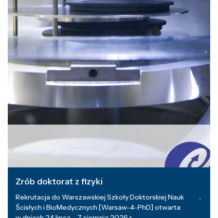
Zrób doktorat z fizyki
Rekrutacja do Warszawskiej Szkoły Doktorskiej Nauk
Ścisłych i BioMedycznych [Warsaw-4-PhD] otwarta
w dniach 24 lipca – 7 sierpnia 2026 r.