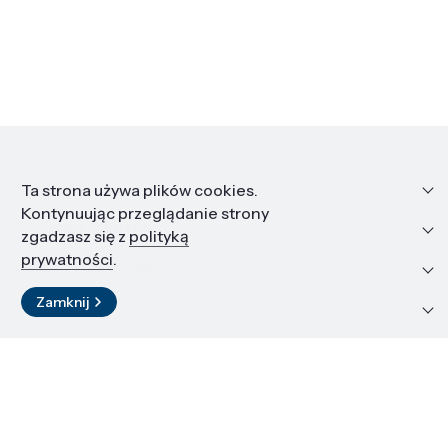
Informacje
Ta strona używa plików cookies.
Kontynuując przeglądanie strony
Edukacja i kariera
zgadzasz się z
polityką
prywatności
.
Zasoby i materiały
Zamknij
Kontakt
LinkedIn
© 2026 Instytut Wysokich Ciśnień PAN