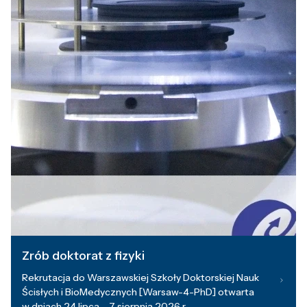
Zrób doktorat z fizyki
Rekrutacja do Warszawskiej Szkoły Doktorskiej Nauk
Ścisłych i BioMedycznych [Warsaw-4-PhD] otwarta
w dniach 24 lipca – 7 sierpnia 2026 r.