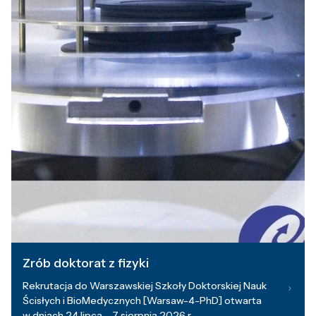
Zrób doktorat z fizyki
Rekrutacja do Warszawskiej Szkoły Doktorskiej Nauk
Ścisłych i BioMedycznych [Warsaw-4-PhD] otwarta
w dniach 24 lipca – 7 sierpnia 2026 r.