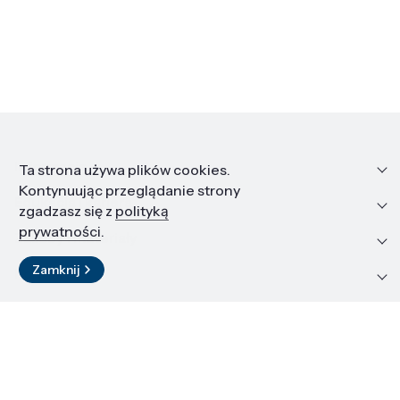
Informacje
Ta strona używa plików cookies.
Kontynuując przeglądanie strony
Edukacja i kariera
zgadzasz się z
polityką
prywatności
.
Zasoby i materiały
Zamknij
Kontakt
LinkedIn
© 2026 Instytut Wysokich Ciśnień PAN