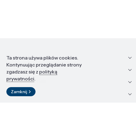
Informacje
Ta strona używa plików cookies.
Kontynuując przeglądanie strony
Edukacja i kariera
zgadzasz się z
polityką
prywatności
.
Zasoby i materiały
Zamknij
Kontakt
LinkedIn
© 2026 Instytut Wysokich Ciśnień PAN