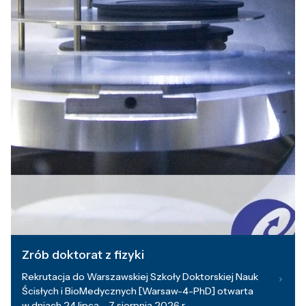
Zrób doktorat z fizyki
Rekrutacja do Warszawskiej Szkoły Doktorskiej Nauk
Ścisłych i BioMedycznych [Warsaw-4-PhD] otwarta
w dniach 24 lipca – 7 sierpnia 2026 r.