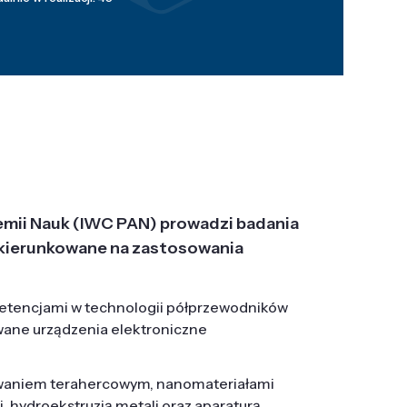
emii Nauk (IWC PAN) prowadzi badania
j, ukierunkowane na zastosowania
etencjami w technologii półprzewodników
wane urządzenia elektroniczne
owaniem terahercowym, nanomateriałami
hydroekstruzją metali oraz aparaturą