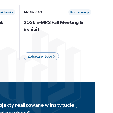
14/09/2026
30/10/
oktorska
Konferencja
ak
2026 E-MRS Fall Meeting &
5th P
Exhibit
Intern
on Sof
where 
Zobacz więcej
Zobac
ojekty realizowane w Instytucie
alnie w realizacji: 43