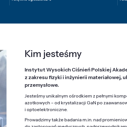
Kim jesteśmy
Instytut Wysokich Ciśnień Polskiej Akad
z zakresu fizyki i inżynierii materiałowe
przemysłowe.
Jesteśmy unikalnym ośrodkiem z pełnymi komp
azotkowych – od krystalizacji GaN po zaawanso
i optoelektroniczne.
Prowadzimy także badania m.in. nad promieni
do zastosowań medycznych, nadprzewodnikami, 