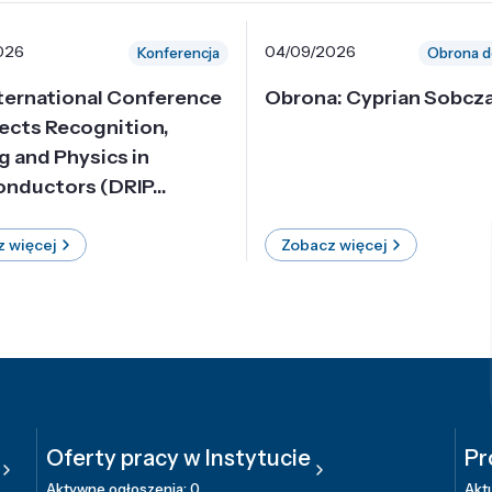
026
04/09/2026
Konferencja
Obrona d
nternational Conference
Obrona: Cyprian Sobcz
ects Recognition,
g and Physics in
nductors (DRIP...
 więcej
Zobacz więcej
Oferty pracy w Instytucie
Pr
Aktywne ogłoszenia: 0
Aktu