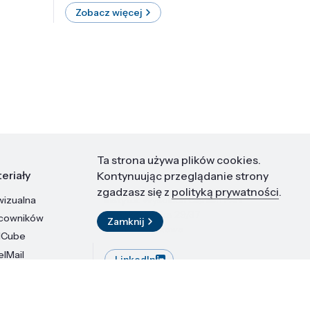
Zobacz więcej
Zobac
Ta strona używa plików cookies.
eriały
Kontakt
Kontynuując przeglądanie strony
zgadzasz się z
polityką prywatności
.
wizualna
Instytut Wysokich Ciśnień PAN
ul. Sokołowska 29/37
acowników
Zamknij
01-142 Warszawa
dCube
elMail
LinkedIn
stytutu