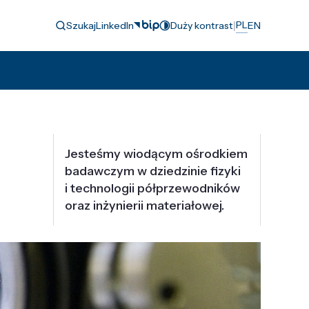
|
PL
Szukaj
LinkedIn
Duży kontrast
EN
Jesteśmy wiodącym ośrodkiem
badawczym w dziedzinie fizyki
i technologii półprzewodników
oraz inżynierii materiałowej.