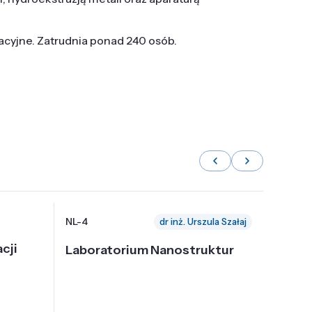
tacyjne. Zatrudnia ponad 240 osób.
NL-4
NL-6
dr inż. Urszula Szałaj
cji
Laboratorium Nanostruktur
Labor
Nadp
i Tec