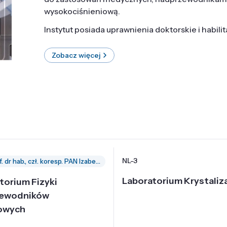
wysokociśnieniową.
Instytut posiada uprawnienia doktorskie i habili
Zobacz więcej
NL-3
prof. dr hab., czł. koresp. PAN Izabella Grzegory
Laboratorium Krystaliza
torium Fizyki
zewodników
owych