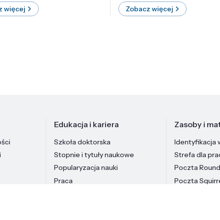
 więcej
Zobacz więcej
Edukacja i kariera
Zasoby i mat
ości
Szkoła doktorska
Identyfikacja 
i
Stopnie i tytuły naukowe
Strefa dla pr
Popularyzacja nauki
Poczta Roun
Praca
Poczta Squirr
Pracownicy In