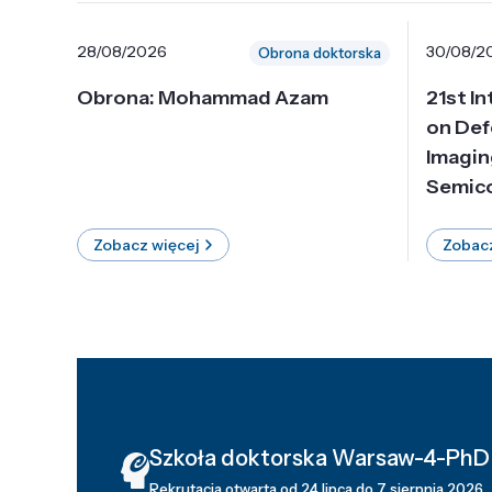
28/08/2026
30/08/2
Obrona doktorska
Obrona: Mohammad Azam
21st I
on Def
Imagin
Semico
Zobacz więcej
Zobacz
Szkoła doktorska Warsaw-4-PhD
Rekrutacja otwarta od 24 lipca do 7 sierpnia 2026