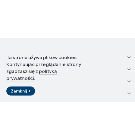
Informacje
Ta strona używa plików cookies.
Kontynuując przeglądanie strony
Edukacja i kariera
zgadzasz się z
polityką
prywatności
.
Zasoby i materiały
Zamknij
Kontakt
LinkedIn
© 2026 Instytut Wysokich Ciśnień PAN