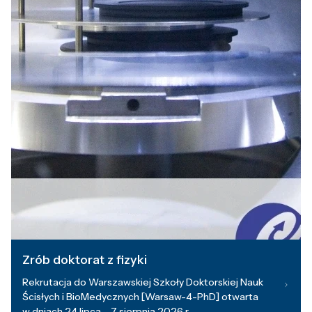
Zrób doktorat z fizyki
Rekrutacja do Warszawskiej Szkoły Doktorskiej Nauk
Ścisłych i BioMedycznych [Warsaw-4-PhD] otwarta
w dniach 24 lipca – 7 sierpnia 2026 r.