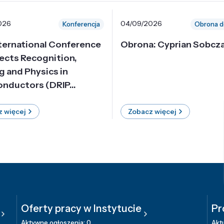
026
04/09/2026
Konferencja
Obrona d
nternational Conference
Obrona: Cyprian Sobcz
ects Recognition,
g and Physics in
nductors (DRIP...
 więcej
Zobacz więcej
Oferty pracy w Instytucie
Pr
Aktywne ogłoszenia: 0
Aktu