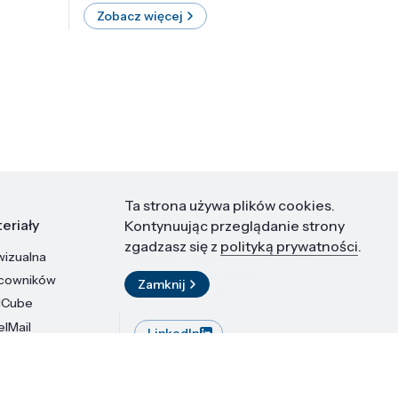
Zobacz więcej
Zobac
Ta strona używa plików cookies.
eriały
Kontakt
Kontynuując przeglądanie strony
zgadzasz się z
polityką prywatności
.
wizualna
Instytut Wysokich Ciśnień PAN
ul. Sokołowska 29/37
acowników
Zamknij
01-142 Warszawa
dCube
elMail
LinkedIn
stytutu