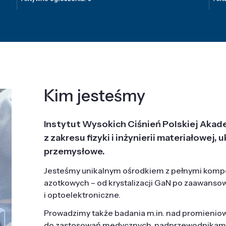
Kim jesteśmy
Instytut Wysokich Ciśnień Polskiej Akad
z zakresu fizyki i inżynierii materiałowe
przemysłowe.
Jesteśmy unikalnym ośrodkiem z pełnymi komp
azotkowych – od krystalizacji GaN po zaawanso
i optoelektroniczne.
Prowadzimy także badania m.in. nad promieni
do zastosowań medycznych, nadprzewodnikami, 