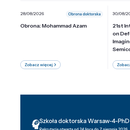
28/08/2026
30/08/2
Obrona doktorska
Obrona: Mohammad Azam
21st I
on Def
Imagin
Semico
Zobacz więcej
Zobacz
Szkoła doktorska Warsaw-4-PhD
Rekrutacja otwarta od 24 lipca do 7 sierpnia 2026