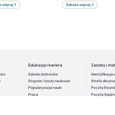
 więcej
Zobacz więcej
Edukacja i kariera
Zasoby i mat
ości
Szkoła doktorska
Identyfikacja 
i
Stopnie i tytuły naukowe
Strefa dla pr
Popularyzacja nauki
Poczta Roun
Praca
Poczta Squirr
Pracownicy In