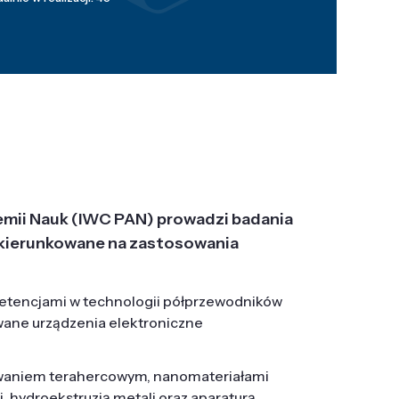
emii Nauk (IWC PAN) prowadzi badania
j, ukierunkowane na zastosowania
etencjami w technologii półprzewodników
wane urządzenia elektroniczne
owaniem terahercowym, nanomateriałami
hydroekstruzją metali oraz aparaturą