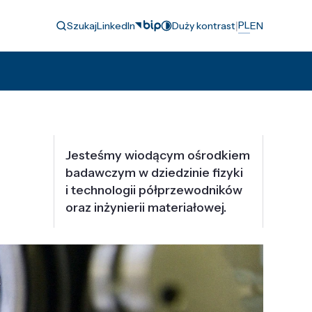
|
PL
Szukaj
LinkedIn
Duży kontrast
EN
Jesteśmy wiodącym ośrodkiem
badawczym w dziedzinie fizyki
i technologii półprzewodników
oraz inżynierii materiałowej.