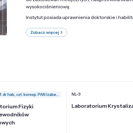
wysokociśnieniową.
Instytut posiada uprawnienia doktorskie i habili
Zobacz więcej
NL-3
prof. dr hab., czł. koresp. PAN Izabella Grzegory
Laboratorium Krystaliza
torium Fizyki
zewodników
owych