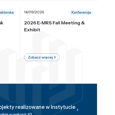
14/09/2026
30/10/
oktorska
Konferencja
ak
2026 E-MRS Fall Meeting &
5th P
Exhibit
Intern
on Sof
where 
Zobacz więcej
Zobac
ojekty realizowane w Instytucie
alnie w realizacji: 43