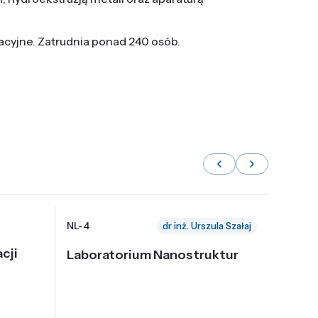
tacyjne. Zatrudnia ponad 240 osób.
NL-4
NL-6
dr inż. Urszula Szałaj
cji
Laboratorium Nanostruktur
Labor
Nadp
i Tec