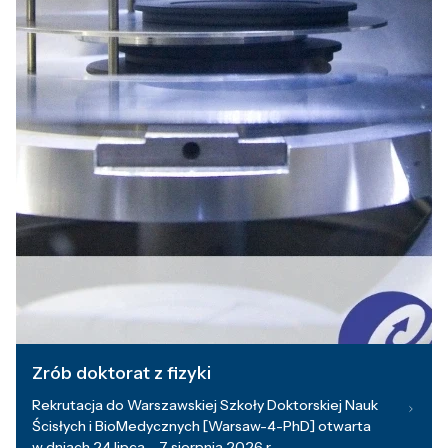
Zrób doktorat z fizyki
Rekrutacja do Warszawskiej Szkoły Doktorskiej Nauk
Ścisłych i BioMedycznych [Warsaw-4-PhD] otwarta
w dniach 24 lipca – 7 sierpnia 2026 r.