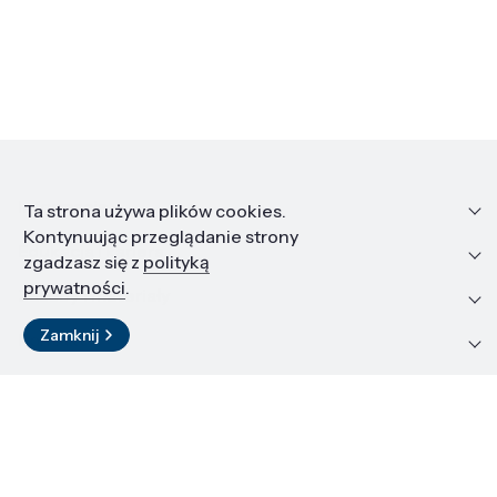
Informacje
Ta strona używa plików cookies.
Kontynuując przeglądanie strony
Edukacja i kariera
zgadzasz się z
polityką
prywatności
.
Zasoby i materiały
Zamknij
Kontakt
LinkedIn
© 2026 Instytut Wysokich Ciśnień PAN