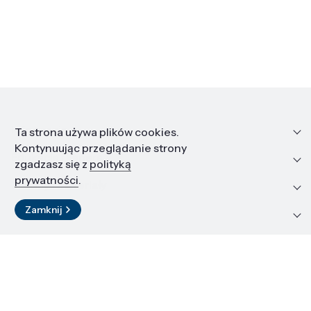
Informacje
Ta strona używa plików cookies.
Kontynuując przeglądanie strony
Edukacja i kariera
zgadzasz się z
polityką
prywatności
.
Zasoby i materiały
Zamknij
Kontakt
LinkedIn
© 2026 Instytut Wysokich Ciśnień PAN