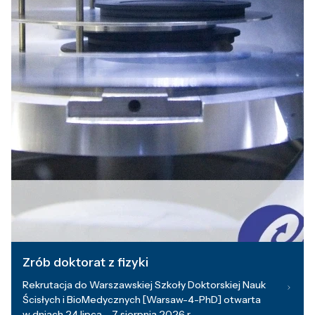
Zrób doktorat z fizyki
Rekrutacja do Warszawskiej Szkoły Doktorskiej Nauk
Ścisłych i BioMedycznych [Warsaw-4-PhD] otwarta
w dniach 24 lipca – 7 sierpnia 2026 r.