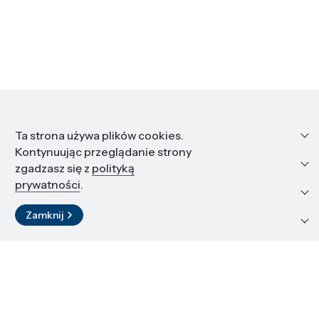
Informacje
Ta strona używa plików cookies.
Kontynuując przeglądanie strony
Edukacja i kariera
zgadzasz się z
polityką
prywatności
.
Zasoby i materiały
Zamknij
Kontakt
LinkedIn
© 2026 Instytut Wysokich Ciśnień PAN