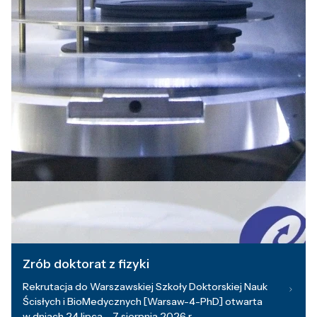
Zrób doktorat z fizyki
Rekrutacja do Warszawskiej Szkoły Doktorskiej Nauk
Ścisłych i BioMedycznych [Warsaw-4-PhD] otwarta
w dniach 24 lipca – 7 sierpnia 2026 r.