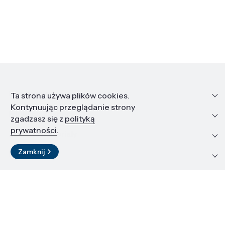
Informacje
Ta strona używa plików cookies.
Kontynuując przeglądanie strony
Edukacja i kariera
zgadzasz się z
polityką
prywatności
.
Zasoby i materiały
Zamknij
Kontakt
LinkedIn
© 2026 Instytut Wysokich Ciśnień PAN