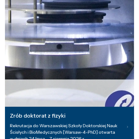
Zrób doktorat z fizyki
Rekrutacja do Warszawskiej Szkoły Doktorskiej Nauk
Ścisłych i BioMedycznych [Warsaw-4-PhD] otwarta
w dniach 24 lipca – 7 sierpnia 2026 r.