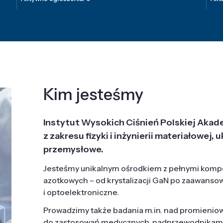
Kim jesteśmy
Instytut Wysokich Ciśnień Polskiej Akad
z zakresu fizyki i inżynierii materiałowe
przemysłowe.
Jesteśmy unikalnym ośrodkiem z pełnymi komp
azotkowych – od krystalizacji GaN po zaawanso
i optoelektroniczne.
Prowadzimy także badania m.in. nad promieni
do zastosowań medycznych, nadprzewodnikami, 