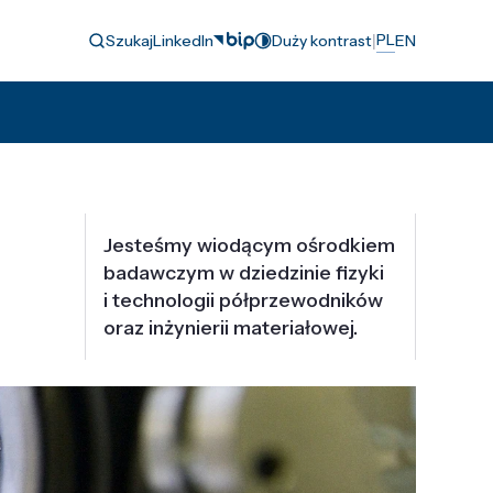
|
PL
Szukaj
LinkedIn
Duży kontrast
EN
Jesteśmy wiodącym ośrodkiem
badawczym w dziedzinie fizyki
i technologii półprzewodników
oraz inżynierii materiałowej.