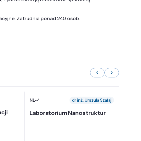
tacyjne. Zatrudnia ponad 240 osób.
NL-4
NL-6
dr inż. Urszula Szałaj
cji
Laboratorium Nanostruktur
Labor
Nadp
i Tec