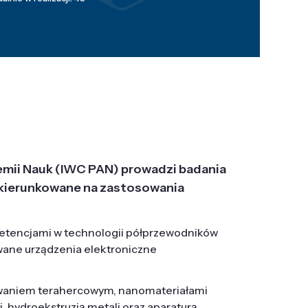
emii Nauk (IWC PAN) prowadzi badania
j, ukierunkowane na zastosowania
etencjami w technologii półprzewodników
wane urządzenia elektroniczne
owaniem terahercowym, nanomateriałami
hydroekstruzją metali oraz aparaturą