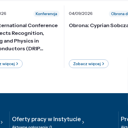
026
04/09/2026
Konferencja
Obrona d
nternational Conference
Obrona: Cyprian Sobcz
ects Recognition,
g and Physics in
nductors (DRIP...
 więcej
Zobacz więcej
Oferty pracy w Instytucie
Pr
Aktywne ogłoszenia: 0
Aktu