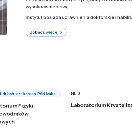
wysokociśnieniową.
Instytut posiada uprawnienia doktorskie i habili
Zobacz więcej
NL-3
prof. dr hab., czł. koresp. PAN Izabella Grzegory
Laboratorium Krystaliza
torium Fizyki
zewodników
owych