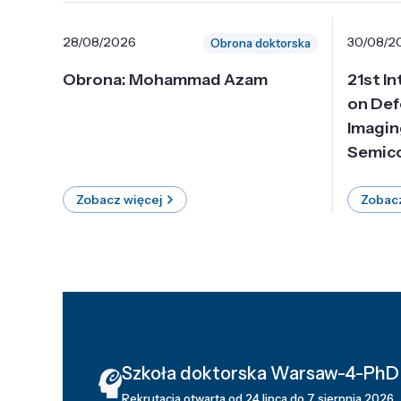
28/08/2026
30/08/2
Obrona doktorska
Obrona: Mohammad Azam
21st I
on Def
Imagin
Semico
Zobacz więcej
Zobacz
Szkoła doktorska Warsaw-4-PhD
Rekrutacja otwarta od 24 lipca do 7 sierpnia 2026