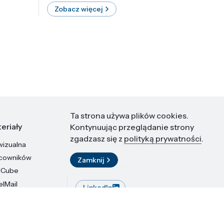
Zobacz więcej
Zobac
Ta strona używa plików cookies.
eriały
Kontakt
Kontynuując przeglądanie strony
zgadzasz się z
polityką prywatności
.
wizualna
Instytut Wysokich Ciśnień PAN
ul. Sokołowska 29/37
acowników
Zamknij
01-142 Warszawa
dCube
elMail
LinkedIn
stytutu