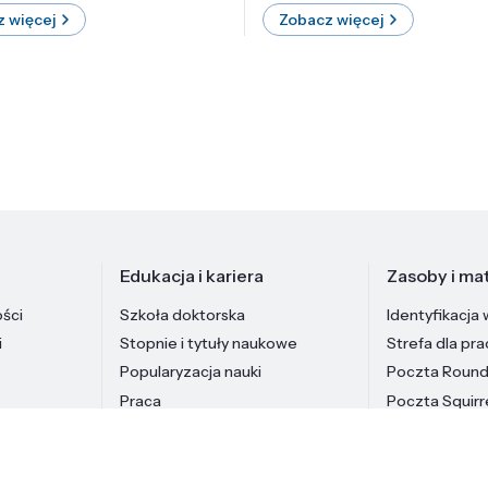
 więcej
Zobacz więcej
Edukacja i kariera
Zasoby i mat
ości
Szkoła doktorska
Identyfikacja 
i
Stopnie i tytuły naukowe
Strefa dla pr
Popularyzacja nauki
Poczta Roun
Praca
Poczta Squirr
Pracownicy In