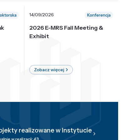
14/09/2026
30/10/
oktorska
Konferencja
ak
2026 E-MRS Fall Meeting &
5th P
Exhibit
Intern
on Sof
where 
Zobacz więcej
Zobac
ojekty realizowane w Instytucie
alnie w realizacji: 43