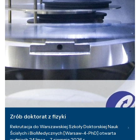
Zrób doktorat z fizyki
Rekrutacja do Warszawskiej Szkoły Doktorskiej Nauk
Ścisłych i BioMedycznych [Warsaw-4-PhD] otwarta
w dniach 24 lipca – 7 sierpnia 2026 r.