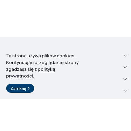
Informacje
Ta strona używa plików cookies.
Kontynuując przeglądanie strony
Edukacja i kariera
zgadzasz się z
polityką
prywatności
.
Zasoby i materiały
Zamknij
Kontakt
LinkedIn
© 2026 Instytut Wysokich Ciśnień PAN