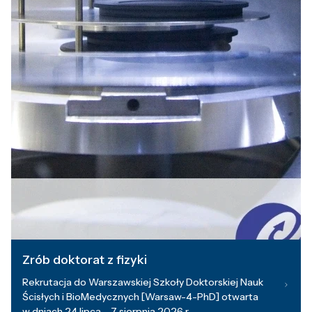
Zrób doktorat z fizyki
Rekrutacja do Warszawskiej Szkoły Doktorskiej Nauk
Ścisłych i BioMedycznych [Warsaw-4-PhD] otwarta
w dniach 24 lipca – 7 sierpnia 2026 r.