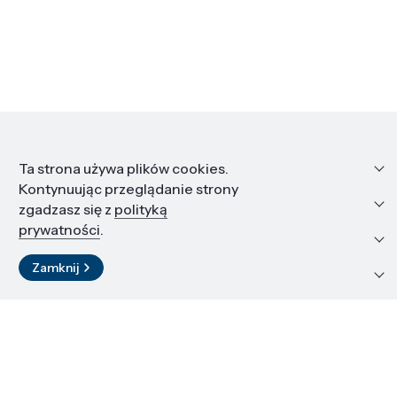
Informacje
Ta strona używa plików cookies.
Kontynuując przeglądanie strony
Edukacja i kariera
zgadzasz się z
polityką
prywatności
.
Zasoby i materiały
Zamknij
Kontakt
LinkedIn
© 2026 Instytut Wysokich Ciśnień PAN