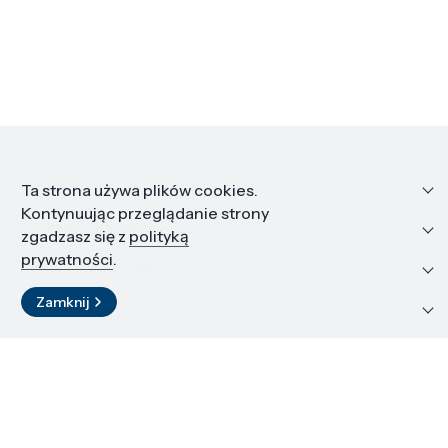
Informacje
Ta strona używa plików cookies.
Kontynuując przeglądanie strony
Edukacja i kariera
zgadzasz się z
polityką
prywatności
.
Zasoby i materiały
Zamknij
Kontakt
LinkedIn
© 2026 Instytut Wysokich Ciśnień PAN