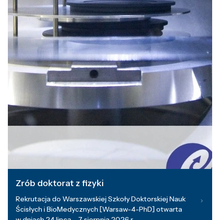
Zrób doktorat z fizyki
Rekrutacja do Warszawskiej Szkoły Doktorskiej Nauk
Ścisłych i BioMedycznych [Warsaw-4-PhD] otwarta
w dniach 24 lipca – 7 sierpnia 2026 r.