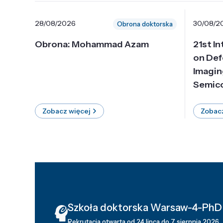
28/08/2026
30/08/2
Obrona doktorska
Obrona: Mohammad Azam
21st I
on Def
Imagin
Semico
Zobacz więcej
Zobacz
Szkoła doktorska Warsaw-4-PhD
Rekrutacja otwarta od 24 lipca do 7 sierpnia 2026