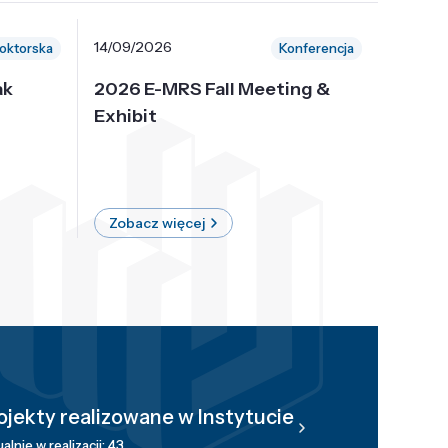
14/09/2026
30/10/
oktorska
Konferencja
ak
2026 E-MRS Fall Meeting &
5th P
Exhibit
Intern
on Sof
where 
Zobacz więcej
Zobac
ojekty realizowane w Instytucie
alnie w realizacji: 43