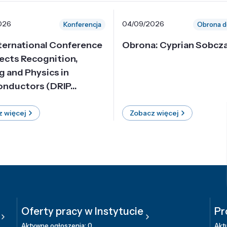
026
04/09/2026
Konferencja
Obrona d
nternational Conference
Obrona: Cyprian Sobcz
ects Recognition,
g and Physics in
nductors (DRIP...
 więcej
Zobacz więcej
Oferty pracy w Instytucie
Pr
Aktywne ogłoszenia: 0
Aktu