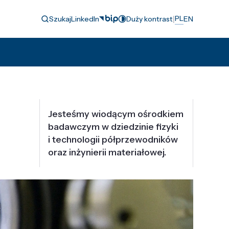
|
PL
Szukaj
LinkedIn
Duży kontrast
EN
Jesteśmy wiodącym ośrodkiem
badawczym w dziedzinie fizyki
i technologii półprzewodników
oraz inżynierii materiałowej.