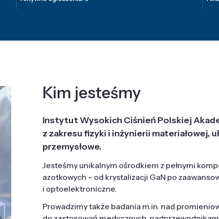
Kim jesteśmy
Instytut Wysokich Ciśnień Polskiej Akad
z zakresu fizyki i inżynierii materiałowe
przemysłowe.
Jesteśmy unikalnym ośrodkiem z pełnymi komp
azotkowych – od krystalizacji GaN po zaawanso
i optoelektroniczne.
Prowadzimy także badania m.in. nad promieni
do zastosowań medycznych, nadprzewodnikami, 