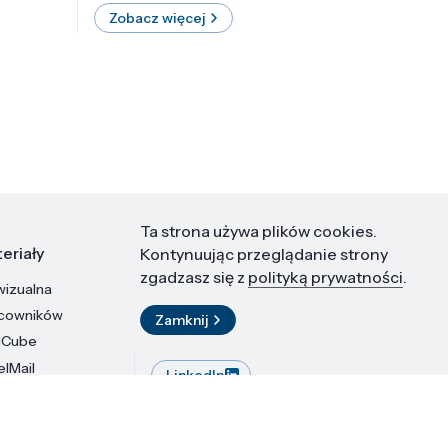
Zobacz więcej
Zobac
Ta strona używa plików cookies.
eriały
Kontakt
Kontynuując przeglądanie strony
zgadzasz się z
polityką prywatności
.
wizualna
Instytut Wysokich Ciśnień PAN
ul. Sokołowska 29/37
acowników
Zamknij
01-142 Warszawa
dCube
elMail
LinkedIn
stytutu