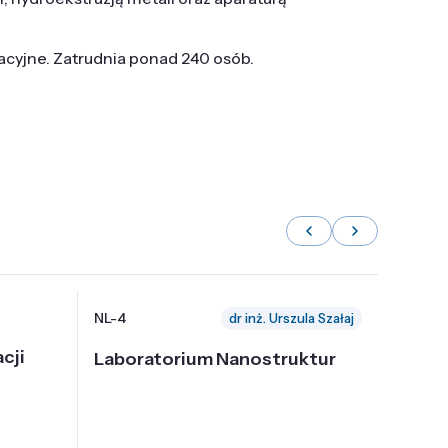
tacyjne. Zatrudnia ponad 240 osób.
NL-4
NL-6
dr inż. Urszula Szałaj
cji
Laboratorium Nanostruktur
Labor
Nadp
i Tec