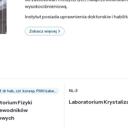
wysokociśnieniową.
Instytut posiada uprawnienia doktorskie i habili
Zobacz więcej
NL-3
prof. dr hab., czł. koresp. PAN Izabella Grzegory
Laboratorium Krystaliza
torium Fizyki
zewodników
owych