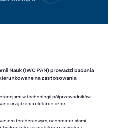
emii Nauk (IWC PAN) prowadzi badania
j, ukierunkowane na zastosowania
etencjami w technologii półprzewodników
wane urządzenia elektroniczne
owaniem terahercowym, nanomateriałami
hydroekstruzją metali oraz aparaturą