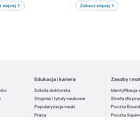
 więcej
Zobacz więcej
Edukacja i kariera
Zasoby i mat
ości
Szkoła doktorska
Identyfikacja 
i
Stopnie i tytuły naukowe
Strefa dla pr
Popularyzacja nauki
Poczta Roun
Praca
Poczta Squirr
Pracownicy In