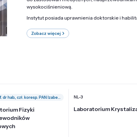
wysokociśnieniową.
Instytut posiada uprawnienia doktorskie i habili
Zobacz więcej
NL-3
prof. dr hab., czł. koresp. PAN Izabella Grzegory
Laboratorium Krystaliza
torium Fizyki
zewodników
owych