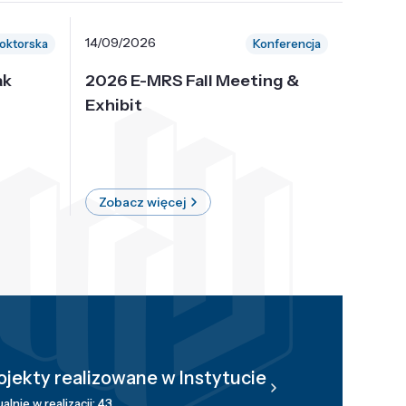
14/09/2026
30/10/
oktorska
Konferencja
ak
2026 E-MRS Fall Meeting &
5th P
Exhibit
Intern
on Sof
where 
Zobacz więcej
Zobac
ojekty realizowane w Instytucie
alnie w realizacji: 43