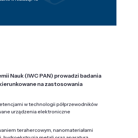
emii Nauk (IWC PAN) prowadzi badania
j, ukierunkowane na zastosowania
etencjami w technologii półprzewodników
wane urządzenia elektroniczne
owaniem terahercowym, nanomateriałami
hydroekstruzją metali oraz aparaturą