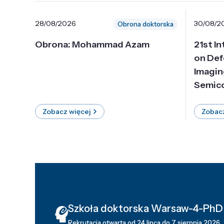
28/08/2026
30/08/2
Obrona doktorska
Obrona: Mohammad Azam
21st I
on Def
Imagin
Semico
Zobacz więcej
Zobacz
Szkoła doktorska Warsaw-4-PhD
Rekrutacja otwarta od 24 lipca do 7 sierpnia 2026