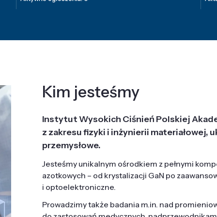
Kim jesteśmy
Instytut Wysokich Ciśnień Polskiej Akad
z zakresu fizyki i inżynierii materiałowe
przemysłowe.
Jesteśmy unikalnym ośrodkiem z pełnymi komp
azotkowych – od krystalizacji GaN po zaawanso
i optoelektroniczne.
Prowadzimy także badania m.in. nad promieni
do zastosowań medycznych, nadprzewodnikami, 