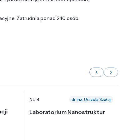
tacyjne. Zatrudnia ponad 240 osób.
NL-4
NL-6
dr inż. Urszula Szałaj
cji
Laboratorium Nanostruktur
Labor
Nadp
i Tec