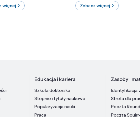
 więcej
Zobacz więcej
Edukacja i kariera
Zasoby i mat
ości
Szkoła doktorska
Identyfikacja 
i
Stopnie i tytuły naukowe
Strefa dla pr
Popularyzacja nauki
Poczta Roun
Praca
Poczta Squirr
Pracownicy In