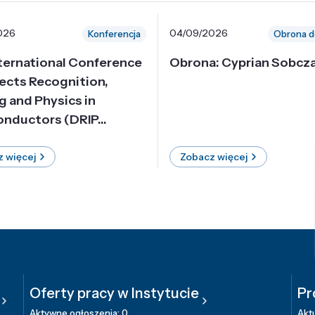
026
04/09/2026
Konferencja
Obrona d
nternational Conference
Obrona: Cyprian Sobcz
ects Recognition,
g and Physics in
nductors (DRIP...
 więcej
Zobacz więcej
Oferty pracy w Instytucie
Pr
Aktywne ogłoszenia: 0
Aktu