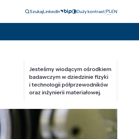
|
PL
Szukaj
LinkedIn
Duży kontrast
EN
Jesteśmy wiodącym ośrodkiem
badawczym w dziedzinie fizyki
i technologii półprzewodników
oraz inżynierii materiałowej.