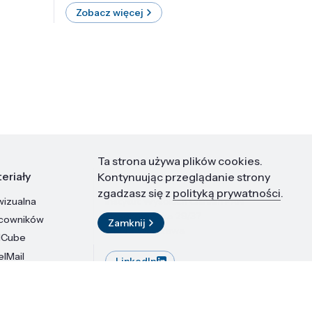
Zobacz więcej
Zobac
Ta strona używa plików cookies.
eriały
Kontakt
Kontynuując przeglądanie strony
zgadzasz się z
polityką prywatności
.
wizualna
Instytut Wysokich Ciśnień PAN
ul. Sokołowska 29/37
acowników
Zamknij
01-142 Warszawa
dCube
elMail
LinkedIn
stytutu