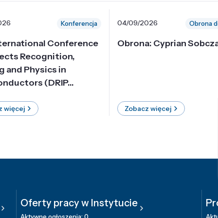
026
04/09/2026
Konferencja
Obrona d
nternational Conference
Obrona: Cyprian Sobcz
ects Recognition,
g and Physics in
nductors (DRIP...
 więcej
Zobacz więcej
Oferty pracy w Instytucie
Pr
Aktywne ogłoszenia: 0
Aktu