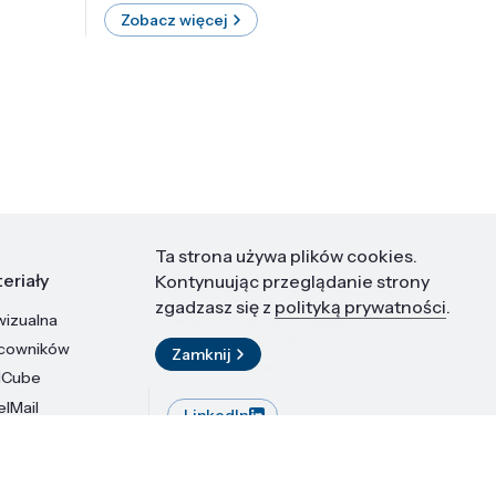
Zobacz więcej
Zobac
Ta strona używa plików cookies.
eriały
Kontakt
Kontynuując przeglądanie strony
zgadzasz się z
polityką prywatności
.
wizualna
Instytut Wysokich Ciśnień PAN
ul. Sokołowska 29/37
acowników
Zamknij
01-142 Warszawa
dCube
elMail
LinkedIn
stytutu