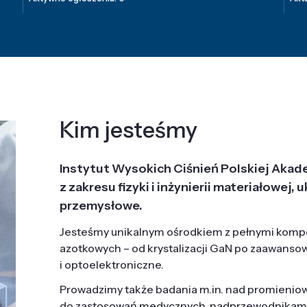
Kim jesteśmy
Instytut Wysokich Ciśnień Polskiej Akad
z zakresu fizyki i inżynierii materiałowe
przemysłowe.
Jesteśmy unikalnym ośrodkiem z pełnymi komp
azotkowych – od krystalizacji GaN po zaawanso
i optoelektroniczne.
Prowadzimy także badania m.in. nad promieni
do zastosowań medycznych, nadprzewodnikami, 