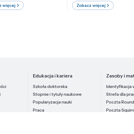
 więcej
Zobacz więcej
Edukacja i kariera
Zasoby i mat
ości
Szkoła doktorska
Identyfikacja 
i
Stopnie i tytuły naukowe
Strefa dla pr
Popularyzacja nauki
Poczta Roun
Praca
Poczta Squirr
Pracownicy In