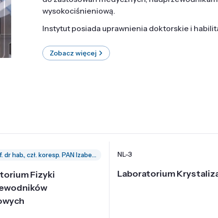
wysokociśnieniową.
Instytut posiada uprawnienia doktorskie i habili
Zobacz więcej
NL-3
prof. dr hab., czł. koresp. PAN Izabella Grzegory
Laboratorium Krystaliza
torium Fizyki
zewodników
owych