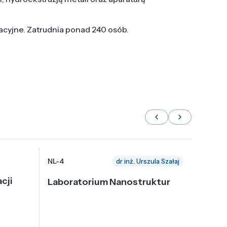
tacyjne. Zatrudnia ponad 240 osób.
NL-4
NL-6
dr inż. Urszula Szałaj
cji
Laboratorium Nanostruktur
Labor
Nadp
i Tec