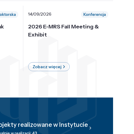
14/09/2026
30/10/
oktorska
Konferencja
ak
2026 E-MRS Fall Meeting &
5th P
Exhibit
Intern
on Sof
where 
Zobacz więcej
Zobac
ojekty realizowane w Instytucie
alnie w realizacji: 43