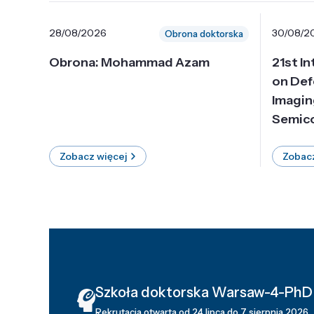
28/08/2026
30/08/2
Obrona doktorska
Obrona: Mohammad Azam
21st I
on Def
Imagin
Semico
Zobacz więcej
Zobacz
Szkoła doktorska Warsaw-4-PhD
Rekrutacja otwarta od 24 lipca do 7 sierpnia 2026