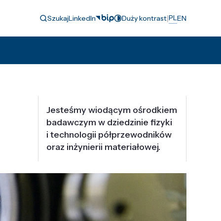
|
PL
Szukaj
LinkedIn
Duży kontrast
EN
Jesteśmy wiodącym ośrodkiem
badawczym w dziedzinie fizyki
i technologii półprzewodników
oraz inżynierii materiałowej.