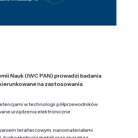
emii Nauk (IWC PAN) prowadzi badania
j, ukierunkowane na zastosowania
etencjami w technologii półprzewodników
wane urządzenia elektroniczne
owaniem terahercowym, nanomateriałami
hydroekstruzją metali oraz aparaturą