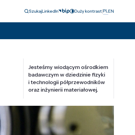
|
PL
Szukaj
LinkedIn
Duży kontrast
EN
Jesteśmy wiodącym ośrodkiem
badawczym w dziedzinie fizyki
i technologii półprzewodników
oraz inżynierii materiałowej.