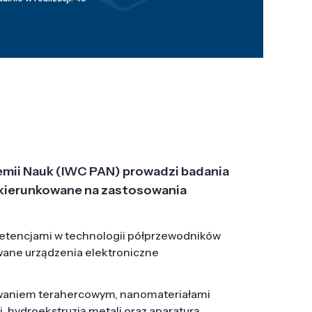
emii Nauk (IWC PAN) prowadzi badania
j, ukierunkowane na zastosowania
etencjami w technologii półprzewodników
wane urządzenia elektroniczne
owaniem terahercowym, nanomateriałami
hydroekstruzją metali oraz aparaturą