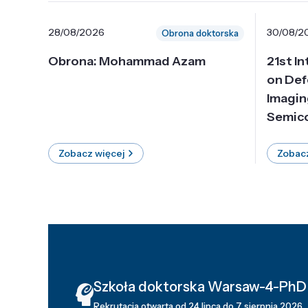
28/08/2026
30/08/2
Obrona doktorska
Obrona: Mohammad Azam
21st I
on Def
Imagin
Semico
Zobacz więcej
Zobacz
Szkoła doktorska Warsaw-4-PhD
Rekrutacja otwarta od 24 lipca do 7 sierpnia 2026