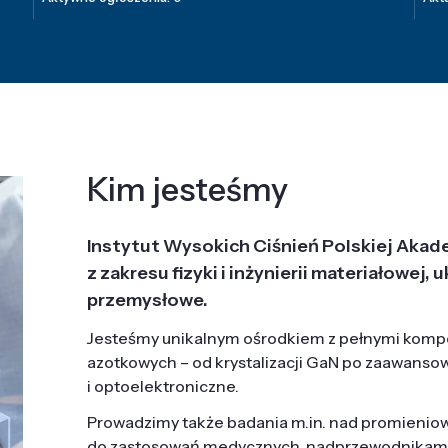
Kim jesteśmy
Instytut Wysokich Ciśnień Polskiej Akad
z zakresu fizyki i inżynierii materiałowe
przemysłowe.
Jesteśmy unikalnym ośrodkiem z pełnymi komp
azotkowych – od krystalizacji GaN po zaawanso
i optoelektroniczne.
Prowadzimy także badania m.in. nad promieni
do zastosowań medycznych, nadprzewodnikami, 