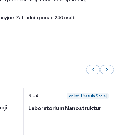
tacyjne. Zatrudnia ponad 240 osób.
NL-4
NL-6
dr inż. Urszula Szałaj
cji
Laboratorium Nanostruktur
Labor
Nadp
i Tec