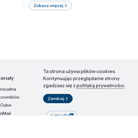
Zobacz więcej
Zobac
Ta strona używa plików cookies.
eriały
Kontakt
Kontynuując przeglądanie strony
zgadzasz się z
polityką prywatności
.
wizualna
Instytut Wysokich Ciśnień PAN
ul. Sokołowska 29/37
acowników
Zamknij
01-142 Warszawa
dCube
elMail
LinkedIn
stytutu