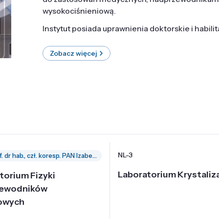
wysokociśnieniową.
Instytut posiada uprawnienia doktorskie i habili
Zobacz więcej
NL-3
prof. dr hab., czł. koresp. PAN Izabella Grzegory
Laboratorium Krystaliza
torium Fizyki
zewodników
owych