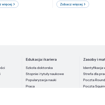
 więcej
Zobacz więcej
Edukacja i kariera
Zasoby i mat
ości
Szkoła doktorska
Identyfikacja 
i
Stopnie i tytuły naukowe
Strefa dla pr
Popularyzacja nauki
Poczta Roun
Praca
Poczta Squirr
Pracownicy In