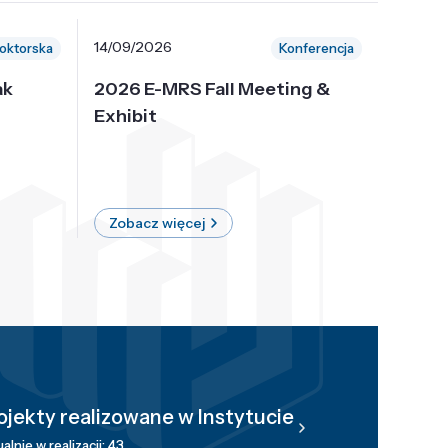
14/09/2026
30/10/
oktorska
Konferencja
ak
2026 E-MRS Fall Meeting &
5th P
Exhibit
Intern
on Sof
where 
Zobacz więcej
Zobac
ojekty realizowane w Instytucie
alnie w realizacji: 43