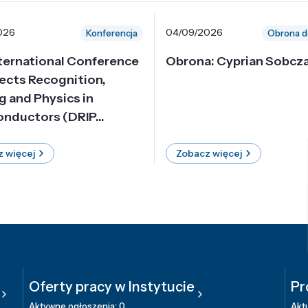
026
04/09/2026
Konferencja
Obrona d
nternational Conference
Obrona: Cyprian Sobcz
ects Recognition,
g and Physics in
nductors (DRIP...
 więcej
Zobacz więcej
Oferty pracy w Instytucie
Pr
Aktywne ogłoszenia: 0
Aktu