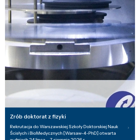
Zrób doktorat z fizyki
Rekrutacja do Warszawskiej Szkoły Doktorskiej Nauk
Ścisłych i BioMedycznych [Warsaw-4-PhD] otwarta
w dniach 24 lipca – 7 sierpnia 2026 r.