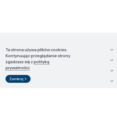
Informacje
Ta strona używa plików cookies.
Kontynuując przeglądanie strony
Edukacja i kariera
zgadzasz się z
polityką
prywatności
.
Zasoby i materiały
Zamknij
Kontakt
LinkedIn
© 2026 Instytut Wysokich Ciśnień PAN