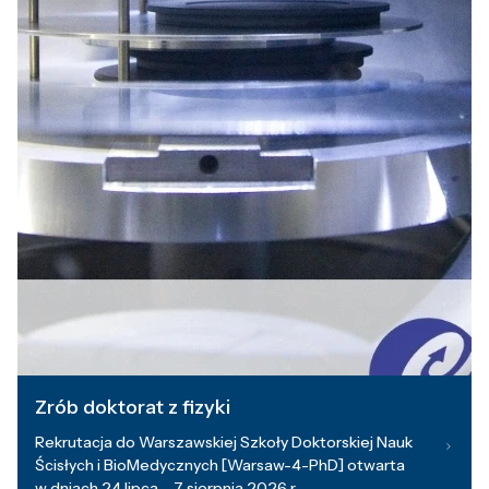
Zrób doktorat z fizyki
Rekrutacja do Warszawskiej Szkoły Doktorskiej Nauk
Ścisłych i BioMedycznych [Warsaw-4-PhD] otwarta
w dniach 24 lipca – 7 sierpnia 2026 r.