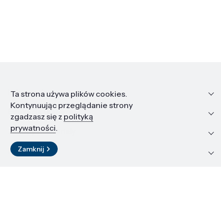
Informacje
Ta strona używa plików cookies.
Kontynuując przeglądanie strony
Edukacja i kariera
zgadzasz się z
polityką
prywatności
.
Zasoby i materiały
Zamknij
Kontakt
LinkedIn
© 2026 Instytut Wysokich Ciśnień PAN