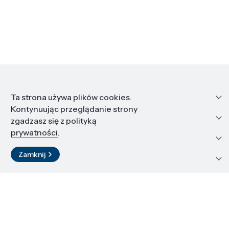
Informacje
Ta strona używa plików cookies.
Kontynuując przeglądanie strony
Edukacja i kariera
zgadzasz się z
polityką
prywatności
.
Zasoby i materiały
Zamknij
Kontakt
LinkedIn
© 2026 Instytut Wysokich Ciśnień PAN