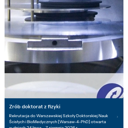
Zrób doktorat z fizyki
Rekrutacja do Warszawskiej Szkoły Doktorskiej Nauk
Ścisłych i BioMedycznych [Warsaw-4-PhD] otwarta
w dniach 24 lipca – 7 sierpnia 2026 r.