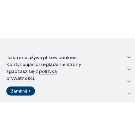
Informacje
Ta strona używa plików cookies.
Kontynuując przeglądanie strony
Edukacja i kariera
zgadzasz się z
polityką
prywatności
.
Zasoby i materiały
Zamknij
Kontakt
LinkedIn
© 2026 Instytut Wysokich Ciśnień PAN