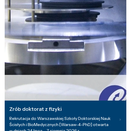
Zrób doktorat z fizyki
Rekrutacja do Warszawskiej Szkoły Doktorskiej Nauk
Ścisłych i BioMedycznych [Warsaw-4-PhD] otwarta
w dniach 24 lipca – 7 sierpnia 2026 r.