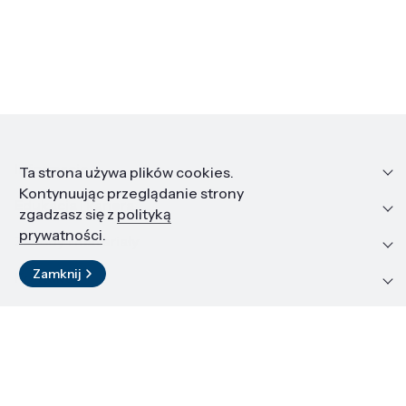
Informacje
Ta strona używa plików cookies.
Kontynuując przeglądanie strony
Edukacja i kariera
zgadzasz się z
polityką
prywatności
.
Zasoby i materiały
Zamknij
Kontakt
LinkedIn
© 2026 Instytut Wysokich Ciśnień PAN