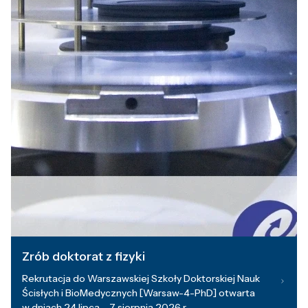
Zrób doktorat z fizyki
Rekrutacja do Warszawskiej Szkoły Doktorskiej Nauk
Ścisłych i BioMedycznych [Warsaw-4-PhD] otwarta
w dniach 24 lipca – 7 sierpnia 2026 r.