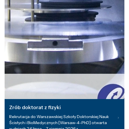
Zrób doktorat z fizyki
Rekrutacja do Warszawskiej Szkoły Doktorskiej Nauk
Ścisłych i BioMedycznych [Warsaw-4-PhD] otwarta
w dniach 24 lipca – 7 sierpnia 2026 r.