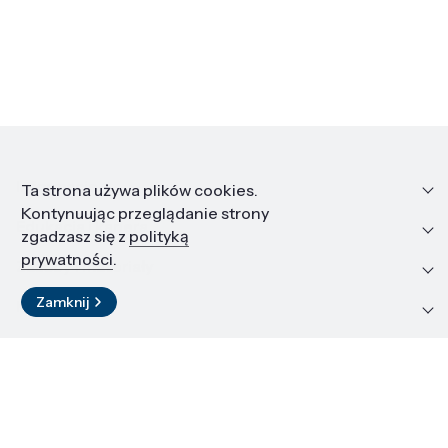
Informacje
Ta strona używa plików cookies.
Kontynuując przeglądanie strony
Edukacja i kariera
zgadzasz się z
polityką
prywatności
.
Zasoby i materiały
Zamknij
Kontakt
LinkedIn
© 2026 Instytut Wysokich Ciśnień PAN