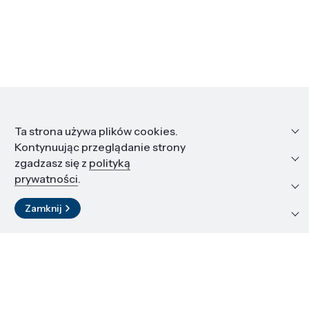
Informacje
Ta strona używa plików cookies.
Kontynuując przeglądanie strony
Edukacja i kariera
zgadzasz się z
polityką
prywatności
.
Zasoby i materiały
Zamknij
Kontakt
LinkedIn
© 2026 Instytut Wysokich Ciśnień PAN