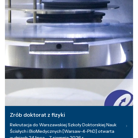
Zrób doktorat z fizyki
Rekrutacja do Warszawskiej Szkoły Doktorskiej Nauk
Ścisłych i BioMedycznych [Warsaw-4-PhD] otwarta
w dniach 24 lipca – 7 sierpnia 2026 r.