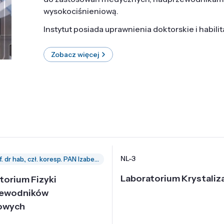
wysokociśnieniową.
Instytut posiada uprawnienia doktorskie i habili
Zobacz więcej
NL-3
prof. dr hab., czł. koresp. PAN Izabella Grzegory
Laboratorium Krystaliza
torium Fizyki
zewodników
owych