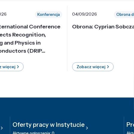
026
04/09/2026
Konferencja
Obrona d
nternational Conference
Obrona: Cyprian Sobcz
ects Recognition,
g and Physics in
nductors (DRIP...
 więcej
Zobacz więcej
Oferty pracy w Instytucie
Pr
Aktywne ogłoszenia: 0
Aktu