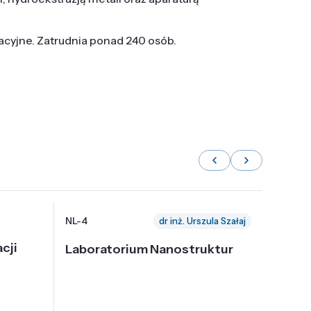
tacyjne. Zatrudnia ponad 240 osób.
NL-4
NL-6
dr inż. Urszula Szałaj
cji
Laboratorium Nanostruktur
Labor
Nadp
i Tec