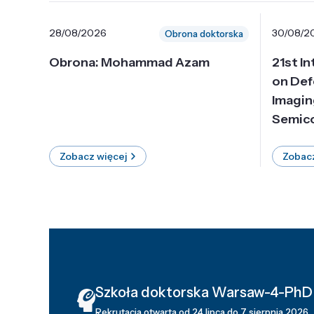
28/08/2026
30/08/2
Obrona doktorska
Obrona: Mohammad Azam
21st I
on Def
Imagin
Semico
Zobacz więcej
Zobacz
Szkoła doktorska Warsaw-4-PhD
Rekrutacja otwarta od 24 lipca do 7 sierpnia 2026