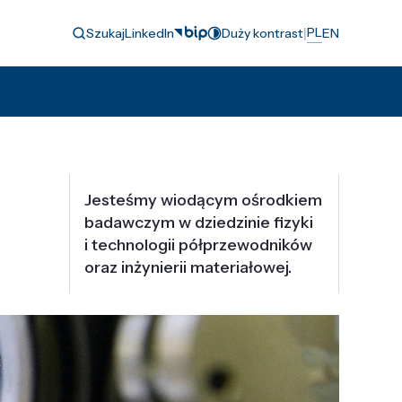
|
PL
Szukaj
LinkedIn
Duży kontrast
EN
Jesteśmy wiodącym ośrodkiem
badawczym w dziedzinie fizyki
i technologii półprzewodników
oraz inżynierii materiałowej.