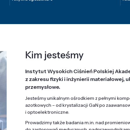
Kim jesteśmy
Instytut Wysokich Ciśnień Polskiej Akad
z zakresu fizyki i inżynierii materiałowe
przemysłowe.
Jesteśmy unikalnym ośrodkiem z pełnymi komp
azotkowych – od krystalizacji GaN po zaawanso
i optoelektroniczne.
Prowadzimy także badania m.in. nad promieni
do zastosowań medycznych, nadprzewodnikami, 