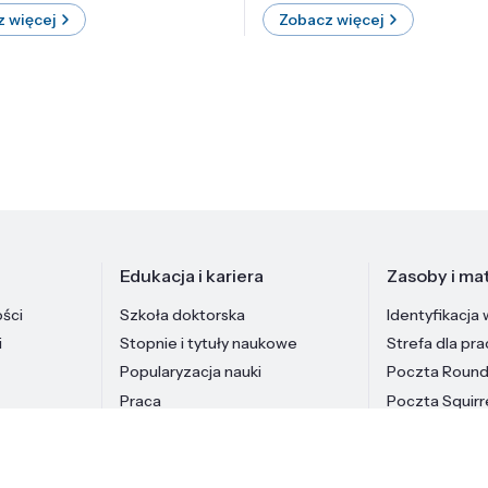
 więcej
Zobacz więcej
Edukacja i kariera
Zasoby i mat
ości
Szkoła doktorska
Identyfikacja 
i
Stopnie i tytuły naukowe
Strefa dla pr
Popularyzacja nauki
Poczta Roun
Praca
Poczta Squirr
Pracownicy In