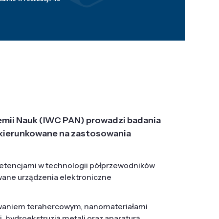
emii Nauk (IWC PAN) prowadzi badania
j, ukierunkowane na zastosowania
etencjami w technologii półprzewodników
wane urządzenia elektroniczne
owaniem terahercowym, nanomateriałami
hydroekstruzją metali oraz aparaturą