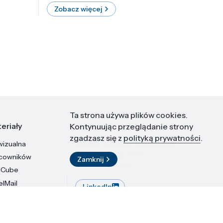
Zobacz więcej
Zobac
Ta strona używa plików cookies.
eriały
Kontakt
Kontynuując przeglądanie strony
zgadzasz się z
polityką prywatności
.
wizualna
Instytut Wysokich Ciśnień PAN
ul. Sokołowska 29/37
acowników
Zamknij
01-142 Warszawa
dCube
elMail
LinkedIn
stytutu