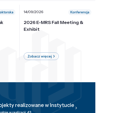
14/09/2026
30/10/
oktorska
Konferencja
ak
2026 E-MRS Fall Meeting &
5th P
Exhibit
Intern
on Sof
where 
Zobacz więcej
Zobac
ojekty realizowane w Instytucie
alnie w realizacji: 43