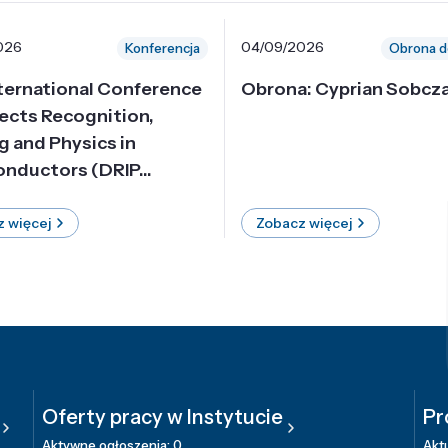
026
04/09/2026
Konferencja
Obrona d
nternational Conference
Obrona: Cyprian Sobcz
ects Recognition,
g and Physics in
nductors (DRIP...
 więcej
Zobacz więcej
Oferty pracy w Instytucie
Pr
Aktywne ogłoszenia: 0
Aktu