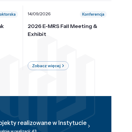
14/09/2026
30/10/
oktorska
Konferencja
ak
2026 E-MRS Fall Meeting &
5th P
Exhibit
Intern
on Sof
where 
Zobacz więcej
Zobac
ojekty realizowane w Instytucie
alnie w realizacji: 43