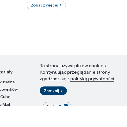
Zobacz więcej
Zobac
Ta strona używa plików cookies.
eriały
Kontakt
Kontynuując przeglądanie strony
zgadzasz się z
polityką prywatności
.
wizualna
Instytut Wysokich Ciśnień PAN
ul. Sokołowska 29/37
acowników
Zamknij
01-142 Warszawa
dCube
elMail
LinkedIn
stytutu