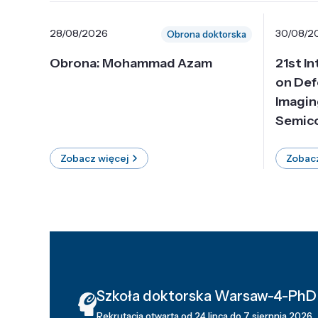
28/08/2026
30/08/2
Obrona doktorska
Obrona: Mohammad Azam
21st I
on Def
Imagin
Semico
Zobacz więcej
Zobacz
Szkoła doktorska Warsaw-4-PhD
Rekrutacja otwarta od 24 lipca do 7 sierpnia 2026