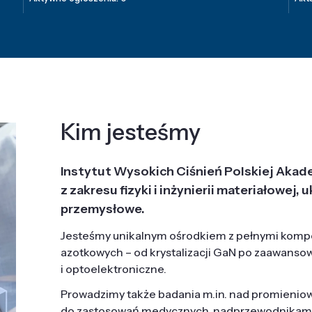
Kim jesteśmy
Instytut Wysokich Ciśnień Polskiej Akad
z zakresu fizyki i inżynierii materiałowe
przemysłowe.
Jesteśmy unikalnym ośrodkiem z pełnymi komp
azotkowych – od krystalizacji GaN po zaawanso
i optoelektroniczne.
Prowadzimy także badania m.in. nad promieni
do zastosowań medycznych, nadprzewodnikami, 