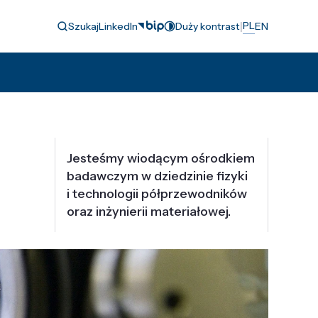
|
PL
Szukaj
LinkedIn
Duży kontrast
EN
Jesteśmy wiodącym ośrodkiem
badawczym w dziedzinie fizyki
i technologii półprzewodników
oraz inżynierii materiałowej.