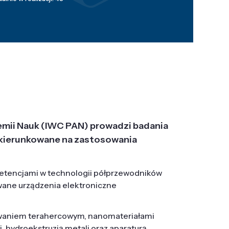
emii Nauk (IWC PAN) prowadzi badania
j, ukierunkowane na zastosowania
etencjami w technologii półprzewodników
wane urządzenia elektroniczne
owaniem terahercowym, nanomateriałami
hydroekstruzją metali oraz aparaturą