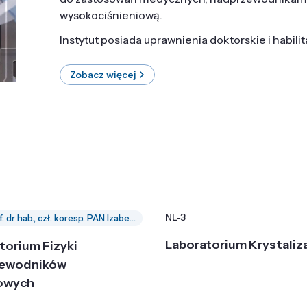
wysokociśnieniową.
Instytut posiada uprawnienia doktorskie i habili
Zobacz więcej
NL-3
prof. dr hab., czł. koresp. PAN Izabella Grzegory
Laboratorium Krystaliza
torium Fizyki
zewodników
owych