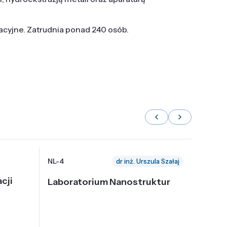
tacyjne. Zatrudnia ponad 240 osób.
NL-4
NL-6
dr inż. Urszula Szałaj
cji
Laboratorium Nanostruktur
Labor
Nadp
i Tec