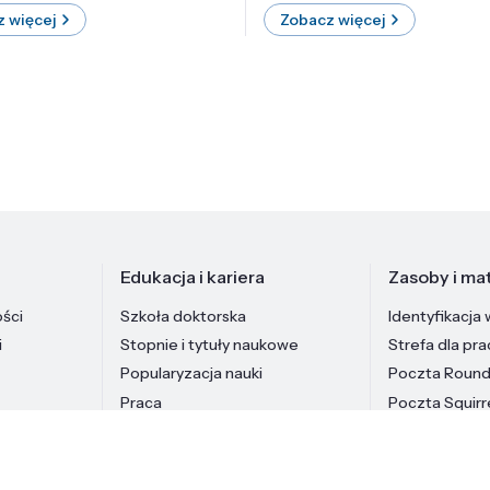
 więcej
Zobacz więcej
Edukacja i kariera
Zasoby i mat
ości
Szkoła doktorska
Identyfikacja 
i
Stopnie i tytuły naukowe
Strefa dla pr
Popularyzacja nauki
Poczta Roun
Praca
Poczta Squirr
Pracownicy In