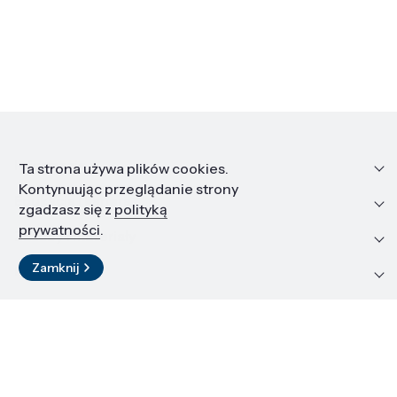
Informacje
Ta strona używa plików cookies.
Kontynuując przeglądanie strony
Edukacja i kariera
zgadzasz się z
polityką
prywatności
.
Zasoby i materiały
Zamknij
Kontakt
LinkedIn
© 2026 Instytut Wysokich Ciśnień PAN