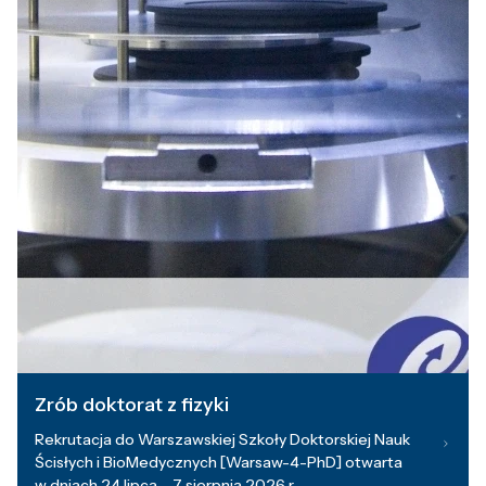
Zrób doktorat z fizyki
Rekrutacja do Warszawskiej Szkoły Doktorskiej Nauk
Ścisłych i BioMedycznych [Warsaw-4-PhD] otwarta
w dniach 24 lipca – 7 sierpnia 2026 r.