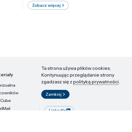
Zobacz więcej
Zobac
Ta strona używa plików cookies.
eriały
Kontakt
Kontynuując przeglądanie strony
zgadzasz się z
polityką prywatności
.
wizualna
Instytut Wysokich Ciśnień PAN
ul. Sokołowska 29/37
acowników
Zamknij
01-142 Warszawa
dCube
elMail
LinkedIn
stytutu