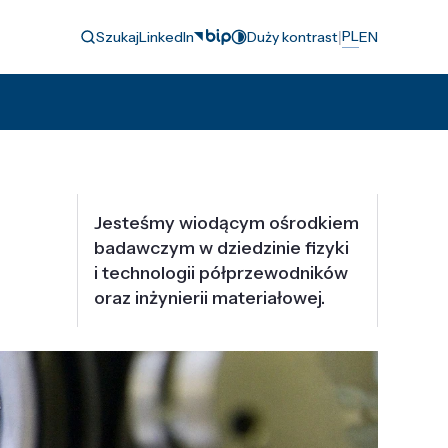
|
PL
Szukaj
LinkedIn
Duży kontrast
EN
Jesteśmy wiodącym ośrodkiem
badawczym w dziedzinie fizyki
i technologii półprzewodników
oraz inżynierii materiałowej.