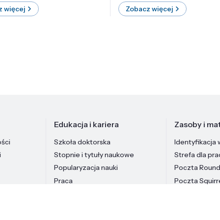
 więcej
Zobacz więcej
Edukacja i kariera
Zasoby i mat
ości
Szkoła doktorska
Identyfikacja 
i
Stopnie i tytuły naukowe
Strefa dla pr
Popularyzacja nauki
Poczta Roun
Praca
Poczta Squirr
Pracownicy In