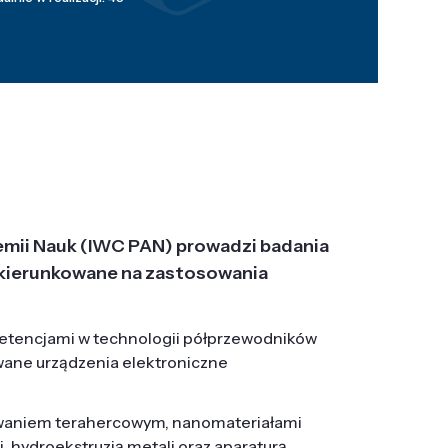
emii Nauk (IWC PAN) prowadzi badania
j, ukierunkowane na zastosowania
etencjami w technologii półprzewodników
wane urządzenia elektroniczne
owaniem terahercowym, nanomateriałami
hydroekstruzją metali oraz aparaturą