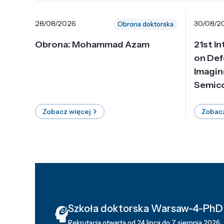
28/08/2026
30/08/2
Obrona doktorska
Obrona: Mohammad Azam
21st I
on Def
Imagin
Semico
Zobacz więcej
Zobacz
Szkoła doktorska Warsaw-4-PhD
Rekrutacja otwarta od 24 lipca do 7 sierpnia 2026