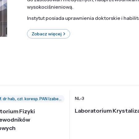
wysokociśnieniową.
Instytut posiada uprawnienia doktorskie i habili
Zobacz więcej
NL-3
prof. dr hab., czł. koresp. PAN Izabella Grzegory
Laboratorium Krystaliza
torium Fizyki
zewodników
owych