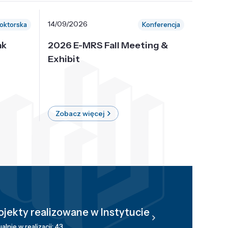
14/09/2026
30/10/
oktorska
Konferencja
ak
2026 E-MRS Fall Meeting &
5th P
Exhibit
Intern
on Sof
where 
Zobacz więcej
Zobac
ojekty realizowane w Instytucie
alnie w realizacji: 43