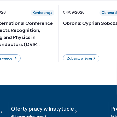
026
04/09/2026
Konferencja
Obrona d
nternational Conference
Obrona: Cyprian Sobcz
ects Recognition,
g and Physics in
nductors (DRIP...
 więcej
Zobacz więcej
Oferty pracy w Instytucie
Pr
Aktywne ogłoszenia: 0
Aktu