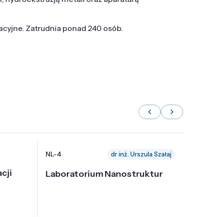
tacyjne. Zatrudnia ponad 240 osób.
NL-4
NL-6
dr inż. Urszula Szałaj
cji
Laboratorium Nanostruktur
Labor
Nadp
i Tec