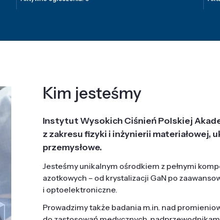
Kim jesteśmy
Instytut Wysokich Ciśnień Polskiej Akad
z zakresu fizyki i inżynierii materiałowe
przemysłowe.
Jesteśmy unikalnym ośrodkiem z pełnymi komp
azotkowych – od krystalizacji GaN po zaawanso
i optoelektroniczne.
Prowadzimy także badania m.in. nad promieni
do zastosowań medycznych, nadprzewodnikami, 