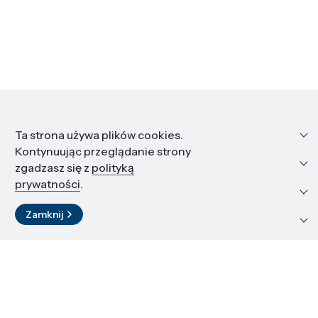
Informacje
Ta strona używa plików cookies.
Kontynuując przeglądanie strony
Edukacja i kariera
zgadzasz się z
polityką
prywatności
.
Zasoby i materiały
Zamknij
Kontakt
LinkedIn
© 2026 Instytut Wysokich Ciśnień PAN