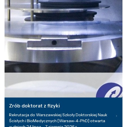
Zrób doktorat z fizyki
Rekrutacja do Warszawskiej Szkoły Doktorskiej Nauk
Ścisłych i BioMedycznych [Warsaw-4-PhD] otwarta
w dniach 24 lipca – 7 sierpnia 2026 r.