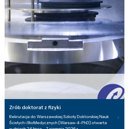
Zrób doktorat z fizyki
Rekrutacja do Warszawskiej Szkoły Doktorskiej Nauk
Ścisłych i BioMedycznych [Warsaw-4-PhD] otwarta
w dniach 24 lipca – 7 sierpnia 2026 r.