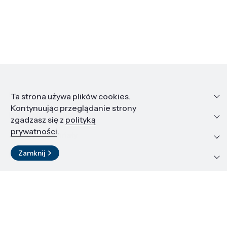
Informacje
Ta strona używa plików cookies.
Kontynuując przeglądanie strony
Edukacja i kariera
zgadzasz się z
polityką
prywatności
.
Zasoby i materiały
Zamknij
Kontakt
LinkedIn
© 2026 Instytut Wysokich Ciśnień PAN