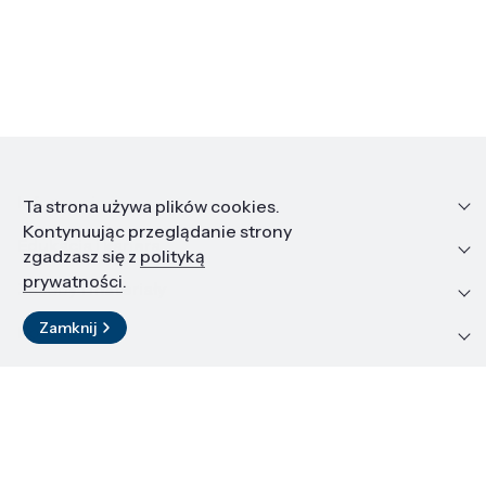
Informacje
Ta strona używa plików cookies.
Kontynuując przeglądanie strony
Edukacja i kariera
zgadzasz się z
polityką
prywatności
.
Zasoby i materiały
Zamknij
Kontakt
LinkedIn
© 2026 Instytut Wysokich Ciśnień PAN