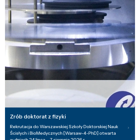
Zrób doktorat z fizyki
Rekrutacja do Warszawskiej Szkoły Doktorskiej Nauk
Ścisłych i BioMedycznych [Warsaw-4-PhD] otwarta
w dniach 24 lipca – 7 sierpnia 2026 r.