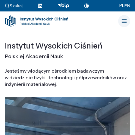
PL
Szukaj
EN
Instytut Wysokich Ciśnień
Polskiej Akademii Nauk
Jesteśmy wiodącym ośrodkiem badawczym
w dziedzinie fizyki i technologii półprzewodników oraz
inżynierii materiałowej.