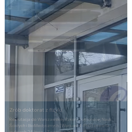
Zrób doktorat z fizyki
Rekrutacja do Warszawskiej Szkoły Doktorskiej Nauk
Ścisłych i BioMedycznych [Warsaw-4-PhD] otwarta
w dniach 24 lipca – 7 sierpnia 2026 r.