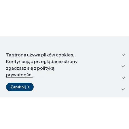
Informacje
Ta strona używa plików cookies.
Kontynuując przeglądanie strony
Edukacja i kariera
zgadzasz się z
polityką
prywatności
.
Zasoby i materiały
Zamknij
Kontakt
LinkedIn
© 2026 Instytut Wysokich Ciśnień PAN