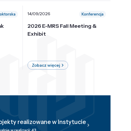
14/09/2026
30/10/
oktorska
Konferencja
ak
2026 E-MRS Fall Meeting &
5th P
Exhibit
Intern
on Sof
where 
Zobacz więcej
Zobac
ojekty realizowane w Instytucie
alnie w realizacji: 43