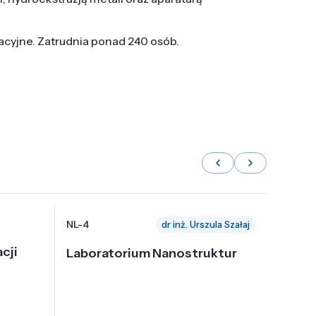
tacyjne. Zatrudnia ponad 240 osób.
NL-4
NL-6
dr inż. Urszula Szałaj
cji
Laboratorium Nanostruktur
Labor
Nadp
i Tec