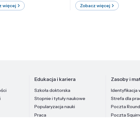
 więcej
Zobacz więcej
Edukacja i kariera
Zasoby i mat
ości
Szkoła doktorska
Identyfikacja 
i
Stopnie i tytuły naukowe
Strefa dla pr
Popularyzacja nauki
Poczta Roun
Praca
Poczta Squirr
Pracownicy In