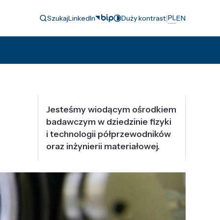
|
PL
Szukaj
LinkedIn
Duży kontrast
EN
Jesteśmy wiodącym ośrodkiem
badawczym w dziedzinie fizyki
i technologii półprzewodników
oraz inżynierii materiałowej.