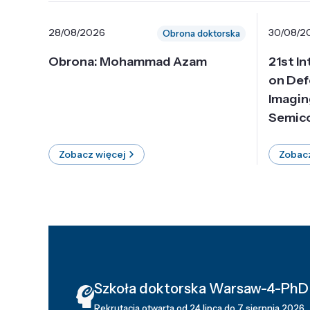
28/08/2026
30/08/2
Obrona doktorska
Obrona: Mohammad Azam
21st I
on Def
Imagin
Semico
Zobacz więcej
Zobacz
Szkoła doktorska Warsaw-4-PhD
Rekrutacja otwarta od 24 lipca do 7 sierpnia 2026