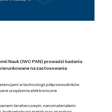
emii Nauk (IWC PAN) prowadzi badania
j, ukierunkowane na zastosowania
etencjami w technologii półprzewodników
wane urządzenia elektroniczne
owaniem terahercowym, nanomateriałami
hydroekstruzją metali oraz aparaturą