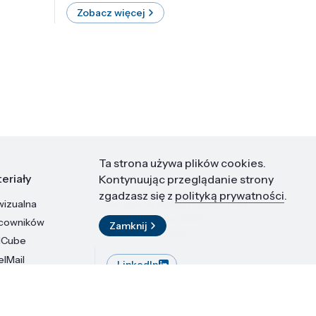
Zobacz więcej
Zobac
Ta strona używa plików cookies.
eriały
Kontakt
Kontynuując przeglądanie strony
zgadzasz się z
polityką prywatności
.
wizualna
Instytut Wysokich Ciśnień PAN
ul. Sokołowska 29/37
acowników
Zamknij
01-142 Warszawa
dCube
elMail
LinkedIn
stytutu