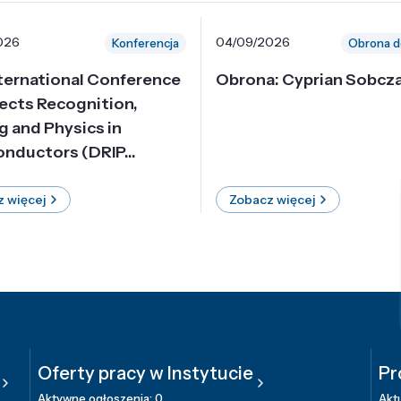
026
04/09/2026
Konferencja
Obrona d
nternational Conference
Obrona: Cyprian Sobcz
ects Recognition,
g and Physics in
nductors (DRIP...
 więcej
Zobacz więcej
Oferty pracy w Instytucie
Pr
Aktywne ogłoszenia: 0
Aktu