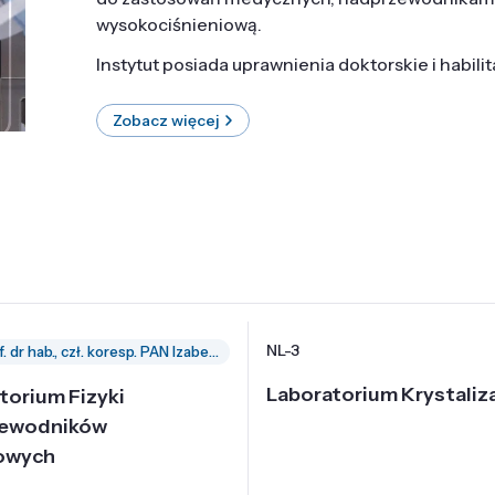
wysokociśnieniową.
Instytut posiada uprawnienia doktorskie i habili
Zobacz więcej
NL-3
prof. dr hab., czł. koresp. PAN Izabella Grzegory
Laboratorium Krystaliza
torium Fizyki
zewodników
owych