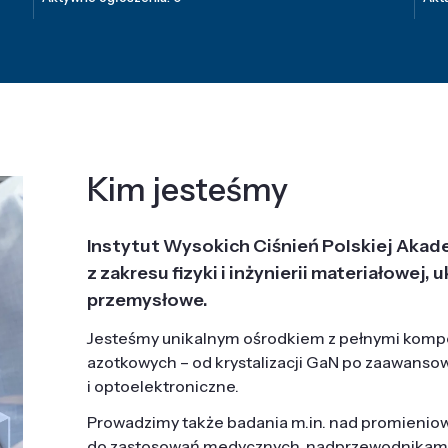
Kim jesteśmy
Instytut Wysokich Ciśnień Polskiej Akad
z zakresu fizyki i inżynierii materiałowe
przemysłowe.
Jesteśmy unikalnym ośrodkiem z pełnymi komp
azotkowych – od krystalizacji GaN po zaawanso
i optoelektroniczne.
Prowadzimy także badania m.in. nad promieni
do zastosowań medycznych, nadprzewodnikami, 